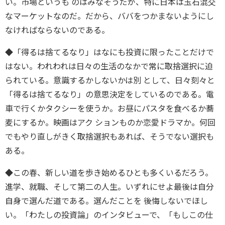
い。市場というも のはみなそうだが、特に日本は玉石混交
なマーケットなのだ。だから、ババをつかまないようにし
なければならないのである。
◆「得るは捨てるなり」はなにも投資に限ったことだけで
はない。われわれは日々の生活のなかで常に取捨選択に迫
られている。意識するかしないかは別 として、日々刻々と
「得るは捨てるなり」の意思決定をしているのである。電
車で行くかタクシーを使うか。お昼にパスタを食べるか蕎
麦にするか。映画はアク ションものか恋愛ドラマか。何回
でもやり直しがきく取捨選択もあれば、そうでない選択も
ある。
◆この春、新しい道を歩き始めるひとも多くいるだろう。
進学、就職、そして第二の人生。いずれにせよ最後は自分
自身で選んだ道である。選んだことを 後悔しないでほし
い。「わたしの投資論」のインタビューで、「もしこの仕