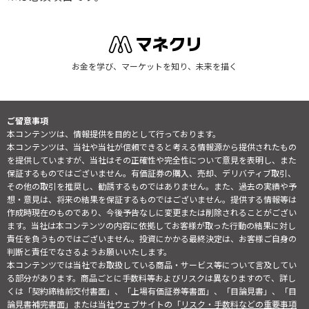
お金を学び、マーケットを知り、未来を描く
ご留意事項
本コンテンツは、情報提供を目的として行っております。
本コンテンツは、当社や当社が信頼できると考える情報源から提供されたもの
を提供していますが、当社はその正確性や完全性について意見を表明し、また
保証するものではございません。有価証券の購入、売却、デリバティブ取引、
その他の取引を推奨し、勧誘するものではありません。また、過去の実績や予
想・意見は、将来の結果を保証するものではございません。提供する情報等は
作成時現在のものであり、今後予告なしに変更または削除されることがござい
ます。当社は本コンテンツの内容に依拠してお客様が取った行動の結果に対し
責任を負うものではございません。投資にかかる最終決定は、お客様ご自身の
判断と責任でなさるようお願いいたします。
本コンテンツでは当社でお取扱している商品・サービス等について言及してい
る部分があります。商品ごとに手数料等およびリスクは異なりますので、詳し
くは「契約締結前交付書面」、「上場有価証券等書面」、「目論見書」、「目
論見書補完書面」または当社ウェブサイトの「
リスク・手数料などの重要事項