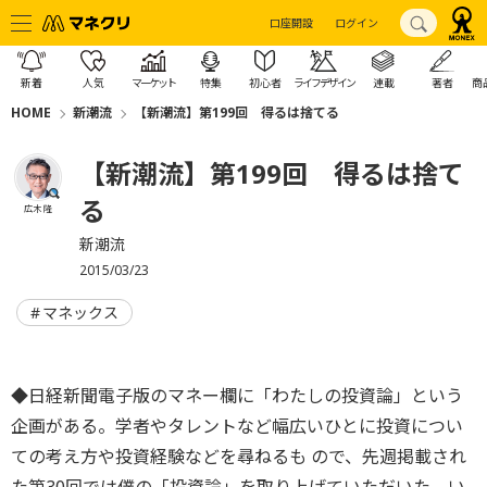
口座開設
ログイン
新着
人気
マーケット
特集
初心者
ライフデザイン
連載
著者
商
HOME
新潮流
【新潮流】第199回 得るは捨てる
【新潮流】第199回 得るは捨て
る
広木 隆
新潮流
2015/03/23
マネックス
◆日経新聞電子版のマネー欄に「わたしの投資論」という
企画がある。学者やタレントなど幅広いひとに投資につい
ての考え方や投資経験などを尋ねるも ので、先週掲載され