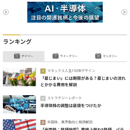
ランキング
デイリー
ウイークリー
マンスリー
マネックス人生100年デザイン
「墓じまい」には期限がある？墓じまいの流れ
とかかる費用を解説
ストラテジーレポート
半導体株の調整は底値をつけたか
米国株、業界動向と銘柄解説
【米国株：銘柄発掘】業績上振れ5銘柄、パラ