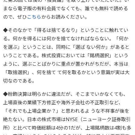
た第30回では僕の「投資論」を取り上げていただいた。い
まなら電子版の有料会員でなくても、誰でも無料で読める
ので、ぜひ
こちら
からお読みください。
◆そのなかで「得るは捨てるなり」ということに触れてい
る。何かを得るには何かを捨てなければならない。「何か
を選ぶ」ということは、同時に「選ば ない何か」があると
いうことである。株式投資においては「銘柄選択」という
ように、選ぶことばかりに重点が置かれがちだが、本当は
「取捨選択」、何を捨て て何を取るかという意識が実は大
切なのである。
◆粉飾決算は明らかに違法だが、そこまでいかなくても、
上場直後の業績下方修正や海外子会社の不正取引など、
「それでも上場企業か？」と思われるよ うな不祥事が後を
絶たない。日本の株式市場はNYSE（ニューヨーク証券取引
所）と比べて時価総額は4分の1だが、上場銘柄数は4割も多