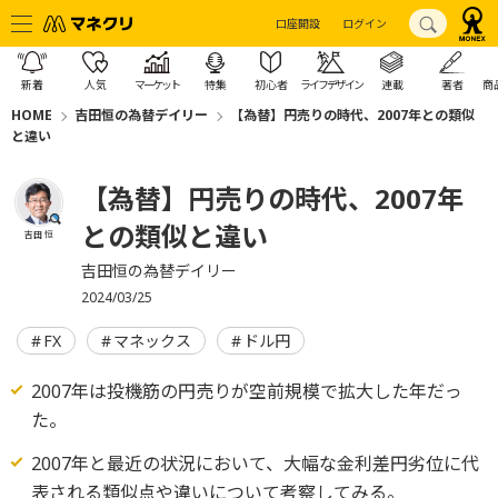
口座開設
ログイン
新着
人気
マーケット
特集
初心者
ライフデザイン
連載
著者
商
HOME
吉田恒の為替デイリー
【為替】円売りの時代、2007年との類似
と違い
【為替】円売りの時代、2007年
との類似と違い
吉田 恒
吉田恒の為替デイリー
2024/03/25
FX
マネックス
ドル円
2007年は投機筋の円売りが空前規模で拡大した年だっ
た。
2007年と最近の状況において、大幅な金利差円劣位に代
表される類似点や違いについて考察してみる。