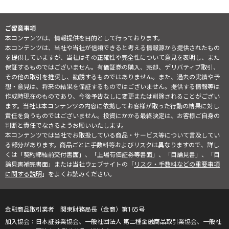
ご留意事項
本コンテンツは、情報提供を目的として行っております。
本コンテンツは、当社や当社が信頼できると考える情報源から提供されたもの
を提供していますが、当社はその正確性や完全性について意見を表明し、また
保証するものではございません。有価証券の購入、売却、デリバティブ取引、
その他の取引を推奨し、勧誘するものではありません。また、過去の実績や予
想・意見は、将来の結果を保証するものではございません。提供する情報等は
作成時現在のものであり、今後予告なしに変更または削除されることがござい
ます。当社は本コンテンツの内容に依拠してお客様が取った行動の結果に対し
責任を負うものではございません。投資にかかる最終決定は、お客様ご自身の
判断と責任でなさるようお願いいたします。
本コンテンツでは当社でお取扱している商品・サービス等について言及してい
る部分があります。商品ごとに手数料等およびリスクは異なりますので、詳し
くは「契約締結前交付書面」、「上場有価証券等書面」、「目論見書」、「目
論見書補完書面」または当社ウェブサイトの「
リスク・手数料などの重要事項
に関する説明
」をよくお読みください。
金融商品取引業者 関東財務局長（金商）第165号
日本証券業協会、一般社団法人 第二種金融商品取引業協会、一般社