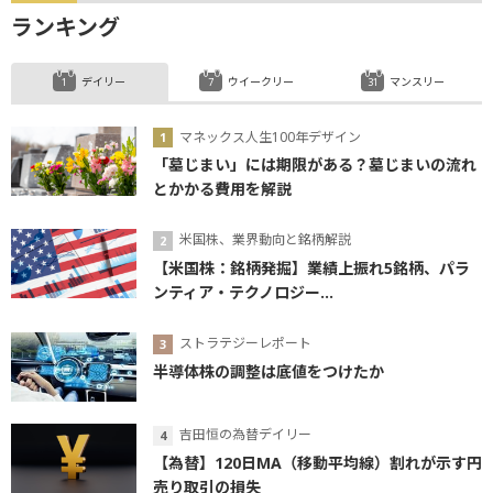
ランキング
デイリー
ウイークリー
マンスリー
マネックス人生100年デザイン
「墓じまい」には期限がある？墓じまいの流れ
とかかる費用を解説
米国株、業界動向と銘柄解説
【米国株：銘柄発掘】業績上振れ5銘柄、パラ
ンティア・テクノロジー...
ストラテジーレポート
半導体株の調整は底値をつけたか
吉田恒の為替デイリー
【為替】120日MA（移動平均線）割れが示す円
売り取引の損失