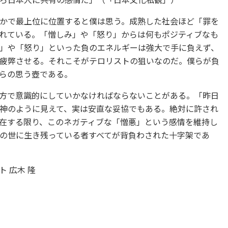
ろ日本人に共有の感情だ」（「日本文化私観」）
かで最上位に位置すると僕は思う。成熟した社会ほど「罪を
れている。「憎しみ」や「怒り」からは何もポジティブなも
」や「怒り」といった負のエネルギーは強大で手に負えず、
疲弊させる。それこそがテロリストの狙いなのだ。僕らが負
らの思う壺である。
方で意識的にしていかなければならないことがある。「昨日
神のように見えて、実は安直な妥協でもある。絶対に許され
在する限り、このネガティブな「憎悪」という感情を維持し
の世に生き残っている者すべてが背負わされた十字架であ
 広木 隆