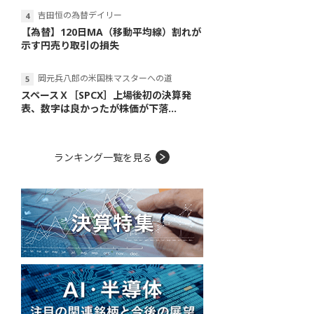
吉田恒の為替デイリー
【為替】120日MA（移動平均線）割れが
示す円売り取引の損失
岡元兵八郎の米国株マスターへの道
スペースＸ［SPCX］上場後初の決算発
表、数字は良かったが株価が下落...
ランキング一覧を見る