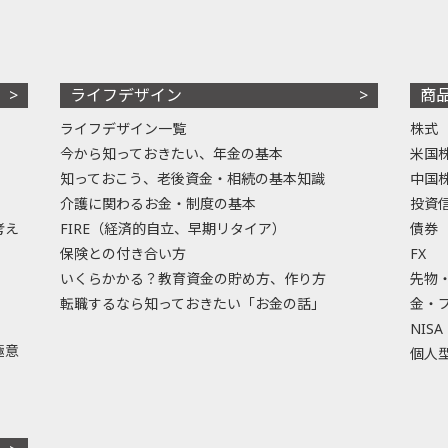
ライフデザイン
商
ライフデザイン一覧
株式
今から知っておきたい、年金の基本
米国
知っておこう、老後資金・相続の基本知識
中国
介護に関わるお金・制度の基本
投資
考え
FIRE（経済的自立、早期リタイア）
債券
保険との付き合い方
FX
いくらかかる？教育資金の貯め方、作り方
先物
転職するなら知っておきたい「お金の話」
金・
NISA
極意
個人型