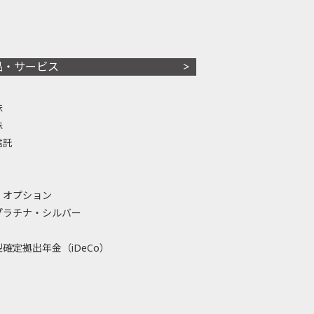
品・サービス
株
株
信託
・オプション
プラチナ・シルバー
確定拠出年金（iDeCo）