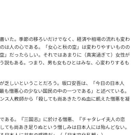
書いた。季節の移ろいだけでなく、経済や相場の流れも変わ
のは人の心である。「女心と秋の空」は変わりやすいものの
空」だったらしい。それではあまりに（真実過ぎて）女性が
う説もある。つまり、男も女もひとはみな、心変わりするも
が乏しいということだろう。坂口安吾は、「今日の日本人
最も憎悪心の少ない国民の中の一つである」と述べている。
ンス人教師から「殺しても尚あきたりぬ血に飢えた憎悪を凝
である。『三国志』に於ける憎悪、『チャタレイ夫人の恋
しても尚あき足りぬという憎しみは日本人には殆んどない。