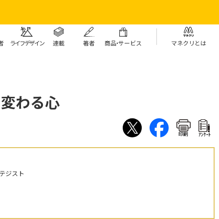
者
ライフデザイン
連載
著者
商
品・
サービス
マネクリとは
 変わる心
印刷
ｱﾝｹｰﾄ
テジスト