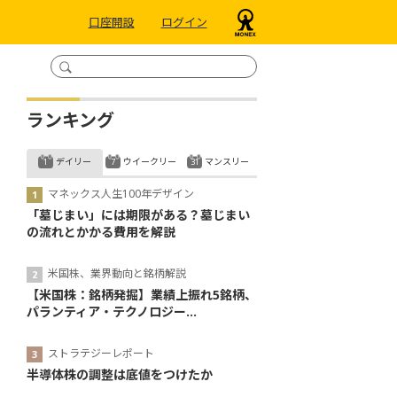
口座開設
ログイン
ランキング
デイリー
ウイークリー
マンスリー
マネックス人生100年デザイン
「墓じまい」には期限がある？墓じまい
の流れとかかる費用を解説
米国株、業界動向と銘柄解説
【米国株：銘柄発掘】業績上振れ5銘柄、
パランティア・テクノロジー...
ストラテジーレポート
半導体株の調整は底値をつけたか