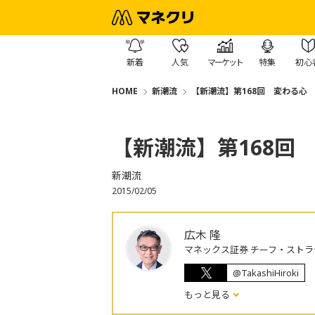
新着
人気
マーケット
特集
初心
HOME
新潮流
【新潮流】第168回 変わる心
【新潮流】第168回
新潮流
2015/02/05
広木 隆
マネックス証券 チーフ・ストラ
@TakashiHiroki
もっと見る