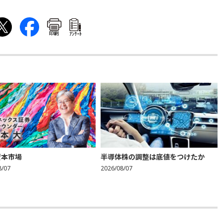
印刷
ｱﾝｹｰﾄ
資本市場
半導体株の調整は底値をつけたか
8/07
2026/08/07