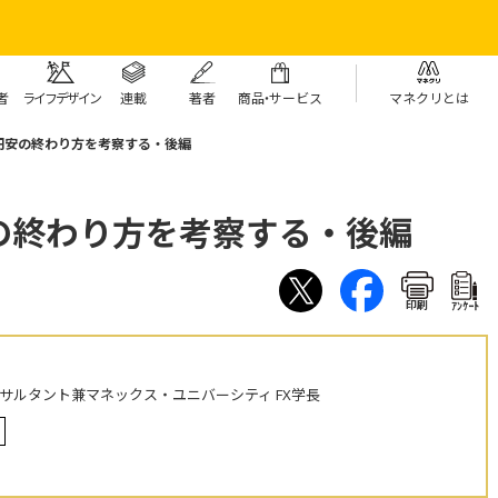
者
ライフデザイン
連載
著者
商
品・
サービス
マネクリとは
円安の終わり方を考察する・後編
の終わり方を考察する・後編
印刷
ｱﾝｹｰﾄ
ンサルタント兼マネックス・ユニバーシティ FX学長