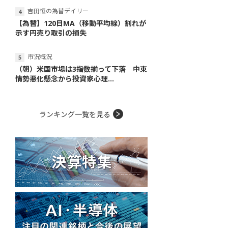
吉田恒の為替デイリー
【為替】120日MA（移動平均線）割れが
示す円売り取引の損失
市況概況
（朝）米国市場は3指数揃って下落 中東
情勢悪化懸念から投資家心理...
ランキング一覧を見る