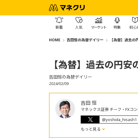
新着
人気
マーケット
特集
初心
HOME
吉田恒の為替デイリー
【為替】過去の
【為替】過去の円安
吉田恒の為替デイリー
2024/02/09
吉田 恒
マネックス証券 チーフ・FXコ
@yoshida_hisash1
もっと見る