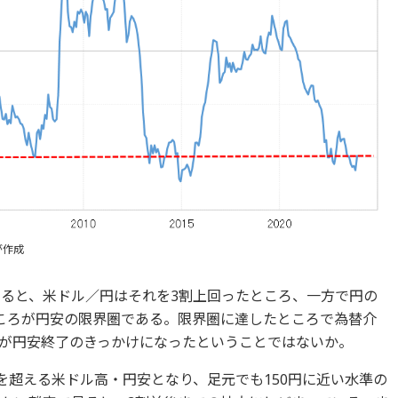
が作成
すると、米ドル／円はそれを3割上回ったところ、一方で円の
ころが円安の限界圏である。限界圏に達したところで為替介
が円安終了のきっかけになったということではないか。
50円を超える米ドル高・円安となり、足元でも150円に近い水準の