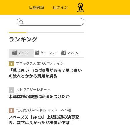
口座開設
ログイン
ランキング
デイリー
ウイークリー
マンスリー
マネックス人生100年デザイン
「墓じまい」には期限がある？墓じまい
の流れとかかる費用を解説
ストラテジーレポート
半導体株の調整は底値をつけたか
岡元兵八郎の米国株マスターへの道
スペースＸ［SPCX］上場後初の決算発
表、数字は良かったが株価が下落...