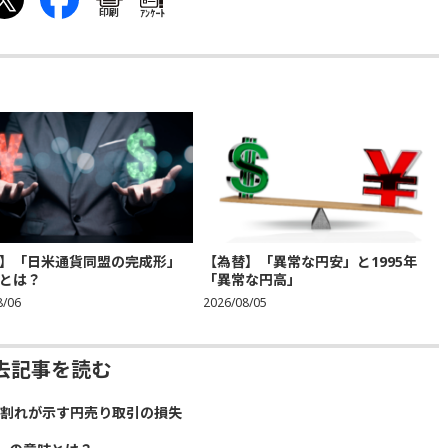
印刷
ｱﾝｹｰﾄ
】「日米通貨同盟の完成形」
【為替】「異常な円安」と1995年
とは？
「異常な円高」
8/06
2026/08/05
去記事を読む
）割れが示す円売り取引の損失