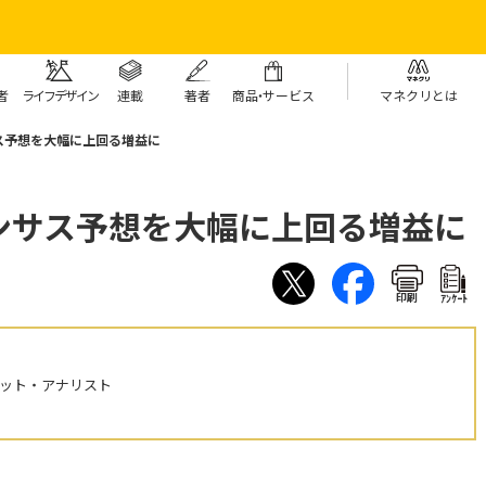
者
ライフデザイン
連載
著者
商
品・
サービス
マネクリとは
ス予想を大幅に上回る増益に
ンサス予想を大幅に上回る増益に
印刷
ｱﾝｹｰﾄ
ケット・アナリスト