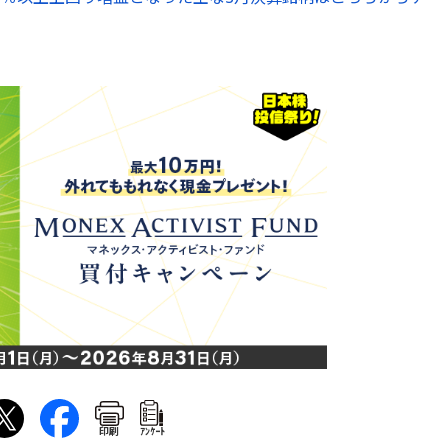
印刷
ｱﾝｹｰﾄ