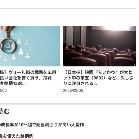
株】ウォール街の戦略を応用
【日本株】映画『ちいかわ』が大ヒ
良い会社を安く買う」投資
ット中の東宝（9602）など、久しぶ
銘柄15選...
りに注目される...
8/06
2026/08/06
読む
の成長率が10％超で配当利回りが高い大型株
性を備えた銘柄例