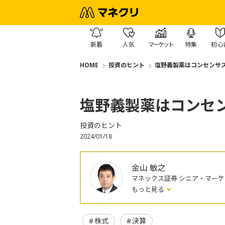
新着
人気
マーケット
特集
初心
HOME
投資のヒント
塩野義製薬はコンセンサ
塩野義製薬はコンセ
投資のヒント
2024/01/18
金山 敏之
マネックス証券 シニア・マー
もっと見る
株式
決算