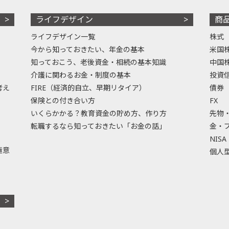
ライフデザイン
商
ライフデザイン一覧
株式
今から知っておきたい、年金の基本
米国
知っておこう、老後資金・相続の基本知識
中国
介護に関わるお金・制度の基本
投資
考え
FIRE（経済的自立、早期リタイア）
債券
保険との付き合い方
FX
いくらかかる？教育資金の貯め方、作り方
先物
転職するなら知っておきたい「お金の話」
金・
NISA
極意
個人型