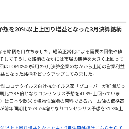
想を20％以上上回り増益となった3月決算銘柄
なる銘柄も目立ちました。経済正常化による需要の回復や値
そしてそうした銘柄のなかには市場の期待を大きく上回って
はTOPIX500採用の3月決算企業のなかから上期の営業利益
増益となった銘柄をピックアップしてみました。
新型コロナウイルス向け抗ウイルス薬「ゾコーバ」が好調だっ
比で3.5倍となりコンセンサス予想を41.3％上回っていま
）は日本や欧米で植物性油脂の原料であるパーム油の価格高
前年同期比で73.7％増となりコンセンサス予想を31.3％上
0％以上上回り増益となった主な3月決算銘柄はこちらからチ