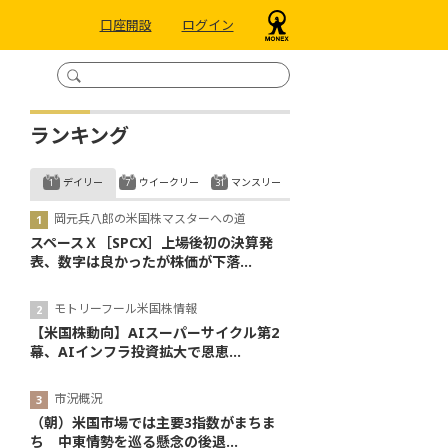
口座開設
ログイン
ランキング
デイリー
ウイークリー
マンスリー
岡元兵八郎の米国株マスターへの道
スペースＸ［SPCX］上場後初の決算発
表、数字は良かったが株価が下落...
モトリーフール米国株情報
【米国株動向】AIスーパーサイクル第2
幕、AIインフラ投資拡大で恩恵...
市況概況
（朝）米国市場では主要3指数がまちま
ち 中東情勢を巡る懸念の後退...