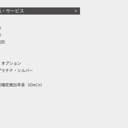
品・サービス
株
株
信託
・オプション
プラチナ・シルバー
確定拠出年金（iDeCo）