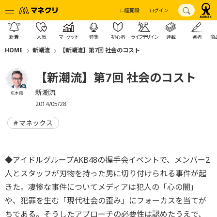
口座開設
ログイン
新着
人気
マーケット
特集
初心者
ライフデザイン
連載
著者
商
HOME
新潮流
【新潮流】第7回 社会のコスト
【新潮流】第7回 社会のコスト
新潮流
広木 隆
2014/05/28
マネックス
◆アイドルグループAKB48の握手会イベントで、メンバー2
人とスタッフが刃物を持った男に切り付けられる事件が起
きた。凄惨な事件についてメディアは犯人の「心の闇」
や、犯罪を生む「現代社会の歪み」にフォーカスを当てが
ちである。そうしたアプローチの必要性は認めたうえで、