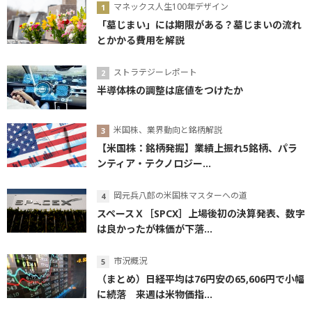
マネックス人生100年デザイン
「墓じまい」には期限がある？墓じまいの流れ
とかかる費用を解説
ストラテジーレポート
半導体株の調整は底値をつけたか
米国株、業界動向と銘柄解説
【米国株：銘柄発掘】業績上振れ5銘柄、パラ
ンティア・テクノロジー...
岡元兵八郎の米国株マスターへの道
スペースＸ［SPCX］上場後初の決算発表、数字
は良かったが株価が下落...
市況概況
（まとめ）日経平均は76円安の65,606円で小幅
に続落 来週は米物価指...