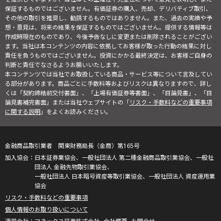
保証するものではございません。有価証券の購入、売却、デリバティブ取引、
その他の取引を推奨し、勧誘するものではありません。また、過去の実績や予
想・意見は、将来の結果を保証するものではございません。提供する情報等は
作成時現在のものであり、今後予告なしに変更または削除されることがござい
ます。当社は本コンテンツの内容に依拠してお客様が取った行動の結果に対し
責任を負うものではございません。投資にかかる最終決定は、お客様ご自身の
判断と責任でなさるようお願いいたします。
本コンテンツでは当社でお取扱している商品・サービス等について言及してい
る部分があります。商品ごとに手数料等およびリスクは異なりますので、詳し
くは「契約締結前交付書面」、「上場有価証券等書面」、「目論見書」、「目
論見書補完書面」または当社ウェブサイトの「
リスク・手数料などの重要事項
に関する説明
」をよくお読みください。
金融商品取引業者 関東財務局長（金商）第165号
日本証券業協会、一般社団法人 第二種金融商品取引業協会、一般社
団法人 金融先物取引業協会、
一般社団法人 日本暗号資産等取引業協会、一般社団法人 資産運用業
協会
リスク・手数料などの重要事項
個人情報のお取り扱いについて