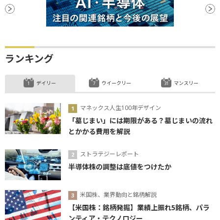
ランキング
デイリー
ウイークリー
マンスリー
マネックス人生100年デザイン
「墓じまい」には期限がある？墓じまいの流れ
とかかる費用を解説
ストラテジーレポート
半導体株の調整は底値をつけたか
米国株、業界動向と銘柄解説
【米国株：銘柄発掘】業績上振れ5銘柄、パラ
ンティア・テクノロジー...