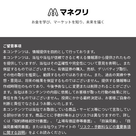
お金を学び、マーケットを知り、未来を描く
ご留意事項
本コンテンツは、情報提供を目的として行っております。
本コンテンツは、当社や当社が信頼できると考える情報源から提供されたもの
を提供していますが、当社はその正確性や完全性について意見を表明し、また
保証するものではございません。有価証券の購入、売却、デリバティブ取引、
その他の取引を推奨し、勧誘するものではありません。また、過去の実績や予
想・意見は、将来の結果を保証するものではございません。提供する情報等は
作成時現在のものであり、今後予告なしに変更または削除されることがござい
ます。当社は本コンテンツの内容に依拠してお客様が取った行動の結果に対し
責任を負うものではございません。投資にかかる最終決定は、お客様ご自身の
判断と責任でなさるようお願いいたします。
本コンテンツでは当社でお取扱している商品・サービス等について言及してい
る部分があります。商品ごとに手数料等およびリスクは異なりますので、詳し
くは「契約締結前交付書面」、「上場有価証券等書面」、「目論見書」、「目
論見書補完書面」または当社ウェブサイトの「
リスク・手数料などの重要事項
に関する説明
」をよくお読みください。