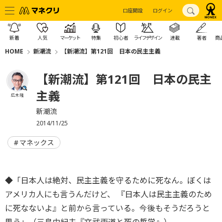
口座開設
ログイン
新着
人気
マーケット
特集
初心者
ライフデザイン
連載
著者
商
HOME
新潮流
【新潮流】第121回 日本の民主主義
【新潮流】第121回 日本の民主
主義
広木 隆
新潮流
2014/11/25
マネックス
◆「日本人は絶対、民主主義を守るために死なん。ぼくは
アメリカ人にも言うんだけど、 『日本人は民主主義のため
に死なないよ』と前から言っている。今後もそうだろうと