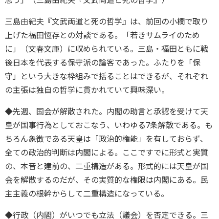
思う」（三島由紀夫『文武両道と死の哲学』）
三島由紀夫『文武両道と死の哲学』は、前回の小欄で取り
上げた福田恆存との対談である。「若きサムライのため
に」（文春文庫）に収められている。三島・福田ともに戦
後日本を代表する保守派の論客であった。ふたりを「保
守」という大きな枠組みで括ることはできるが、それぞれ
の主張は独自の哲学に貫かれていて興味深い。
◆先週、国会が解散された。内閣の助言と承認を受けて天
皇が国事行為としておこなう、いわゆる7条解散である。も
ちろん象徴である天皇は「政治的権能」を有しておらず、
全ての政治的判断は内閣による。ここですでに形式と実質
の、本音と建前の、二重構造がある。形式的には天皇が国
会を解散するのだが、その実質的な権限は内閣にある。民
主主義の根幹からして二重構造になっている。
◆行政（内閣）がいつでも立法（議会）を否定できる。三