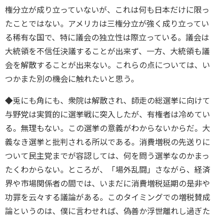
権分立が成り立っていないが、これは何も日本だけに限っ
たことではない。アメリカは三権分立が強く成り立ってい
る稀有な国で、特に議会の独立性は際立っている。議会は
大統領を不信任決議することが出来ず、一方、大統領も議
会を解散することが出来ない。これらの点については、い
つかまた別の機会に触れたいと思う。
◆兎にも角にも、衆院は解散され、師走の総選挙に向けて
与野党は実質的に選挙戦に突入したが、有権者は冷めてい
る。無理もない。この選挙の意義がわからないからだ。大
義なき選挙と批判される所以である。消費増税の先送りに
ついて民主党までが容認しては、何を問う選挙なのかまっ
たくわからない。ところが、「場外乱闘」さながら、経済
界や市場関係者の間では、いまだに消費増税延期の是非や
功罪を云々する議論がある。このタイミングでの増税賛成
論というのは、僕に言わせれば、偽善か浮世離れし過ぎた