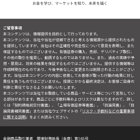
お金を学び、マーケットを知り、未来を描く
ご留意事項
本コンテンツは、情報提供を目的として行っております。
本コンテンツは、当社や当社が信頼できると考える情報源から提供されたもの
を提供していますが、当社はその正確性や完全性について意見を表明し、また
保証するものではございません。有価証券の購入、売却、デリバティブ取引、
その他の取引を推奨し、勧誘するものではありません。また、過去の実績や予
想・意見は、将来の結果を保証するものではございません。提供する情報等は
作成時現在のものであり、今後予告なしに変更または削除されることがござい
ます。当社は本コンテンツの内容に依拠してお客様が取った行動の結果に対し
責任を負うものではございません。投資にかかる最終決定は、お客様ご自身の
判断と責任でなさるようお願いいたします。
本コンテンツでは当社でお取扱している商品・サービス等について言及してい
る部分があります。商品ごとに手数料等およびリスクは異なりますので、詳し
くは「契約締結前交付書面」、「上場有価証券等書面」、「目論見書」、「目
論見書補完書面」または当社ウェブサイトの「
リスク・手数料などの重要事項
に関する説明
」をよくお読みください。
金融商品取引業者 関東財務局長（金商）第165号