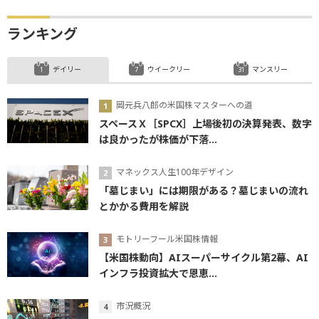
ランキング
デイリー
ウイークリー
マンスリー
岡元兵八郎の米国株マスターへの道
スペースＸ［SPCX］上場後初の決算発表、数字
は良かったが株価が下落...
マネックス人生100年デザイン
「墓じまい」には期限がある？墓じまいの流れ
とかかる費用を解説
モトリーフール米国株情報
【米国株動向】AIスーパーサイクル第2幕、AI
インフラ投資拡大で恩恵...
市況概況