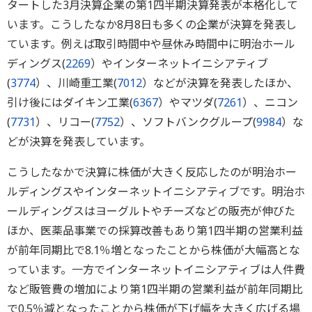
タートした3月決算企業の第1四半期決算発表が本格化して
います。こうしたなか8月8日も多くの企業が決算を発表し
ています。例えば取引時間中や昼休み時間中に明治ホール
ディングス(
2269
）やインターネットイニシアティブ
(
3774
）、川崎重工業(
7012
）などが決算を発表したほか、
引け後にはダイキン工業(
6367
）やマツダ(
7261
）、ニコン
(
7731
）、リコー(
7752
）、ソフトバンクグループ(
9984
）な
どが決算を発表しています。
こうしたなかで決算に株価が大きく反応したのが明治ホー
ルディングスやインターネットイニシアティブです。明治ホ
ールディングスはヨーグルトやチーズなどの販売が伸びた
ほか、医薬品事業での採算改善もあり第1四半期の営業利益
が前年同期比で8.1％増となったことから株価が大幅高とな
っています。一方でインターネットイニシアティブは人件費
など販管費の増加により第1四半期の営業利益が前年同期比
で0.5％減となったことから株価が下げ幅を大きく広げる場