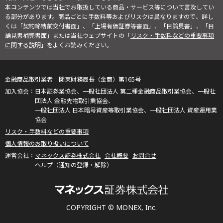
本コンテンツでは当社でお取扱している商品・サービス等について言及してい
る部分があります。商品ごとに手数料等およびリスクは異なりますので、詳し
くは「契約締結前交付書面」、「上場有価証券等書面」、「目論見書」、「目
論見書補完書面」または当社ウェブサイトの「
リスク・手数料などの重要事項
に関する説明
」をよくお読みください。
金融商品取引業者 関東財務局長（金商）第165号
日本証券業協会、一般社団法人 第二種金融商品取引業協会、一般社
団法人 金融先物取引業協会、
一般社団法人 日本暗号資産等取引業協会、一般社団法人 資産運用業
協会
リスク・手数料などの重要事項
個人情報のお取り扱いについて
マネックス証券株式会社
会社概要
お問合せ
ヘルプ（通知の登録・解除）
COPYRIGHT © MONEX, Inc.