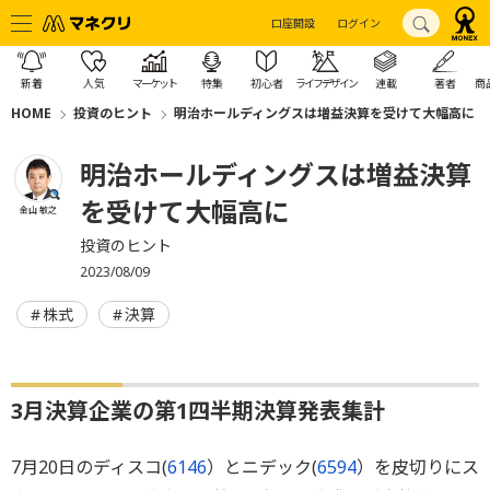
口座開設
ログイン
新着
人気
マーケット
特集
初心者
ライフデザイン
連載
著者
商
HOME
投資のヒント
明治ホールディングスは増益決算を受けて大幅高に
明治ホールディングスは増益決算
を受けて大幅高に
金山 敏之
投資のヒント
2023/08/09
株式
決算
3月決算企業の第1四半期決算発表集計
7月20日のディスコ(
6146
）とニデック(
6594
）を皮切りにス