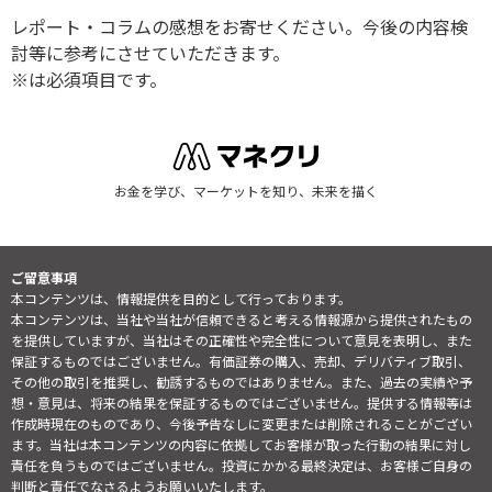
レポート・コラムの感想をお寄せください。今後の内容検
討等に参考にさせていただきます。
※は必須項目です。
お金を学び、マーケットを知り、未来を描く
ご留意事項
本コンテンツは、情報提供を目的として行っております。
本コンテンツは、当社や当社が信頼できると考える情報源から提供されたもの
を提供していますが、当社はその正確性や完全性について意見を表明し、また
保証するものではございません。有価証券の購入、売却、デリバティブ取引、
その他の取引を推奨し、勧誘するものではありません。また、過去の実績や予
想・意見は、将来の結果を保証するものではございません。提供する情報等は
作成時現在のものであり、今後予告なしに変更または削除されることがござい
ます。当社は本コンテンツの内容に依拠してお客様が取った行動の結果に対し
責任を負うものではございません。投資にかかる最終決定は、お客様ご自身の
判断と責任でなさるようお願いいたします。