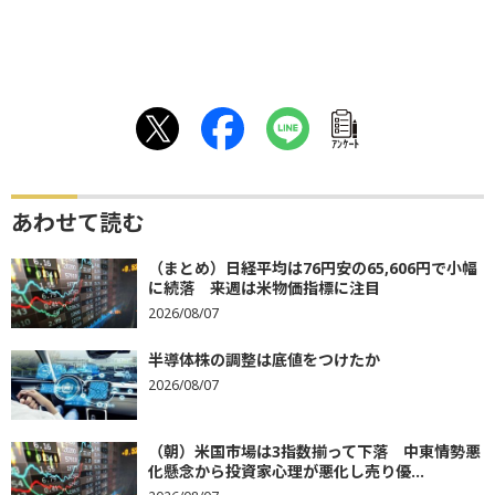
ｱﾝｹｰﾄ
あわせて読む
（まとめ）日経平均は76円安の65,606円で小幅
に続落 来週は米物価指標に注目
2026/08/07
半導体株の調整は底値をつけたか
2026/08/07
（朝）米国市場は3指数揃って下落 中東情勢悪
化懸念から投資家心理が悪化し売り優...