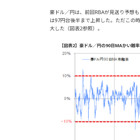
豪ドル／円は、前回RBAが見送り予想
は97円台後半まで上昇した。ただこの時
大した（図表2参照）。
【図表2】豪ドル／円の90日MAかい離率