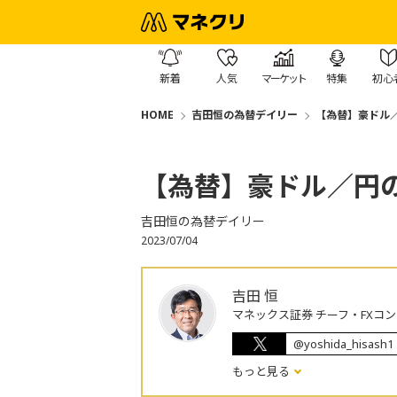
新着
人気
マーケット
特集
初心
HOME
吉田恒の為替デイリー
【為替】豪ドル
【為替】豪ドル／円
吉田恒の為替デイリー
2023/07/04
吉田 恒
マネックス証券 チーフ・FXコ
@yoshida_hisash1
もっと見る