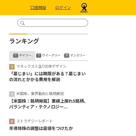
口座開設
ログイン
ランキング
デイリー
ウイークリー
マンスリー
マネックス人生100年デザイン
「墓じまい」には期限がある？墓じまい
の流れとかかる費用を解説
米国株、業界動向と銘柄解説
【米国株：銘柄発掘】業績上振れ5銘柄、
パランティア・テクノロジー...
ストラテジーレポート
半導体株の調整は底値をつけたか