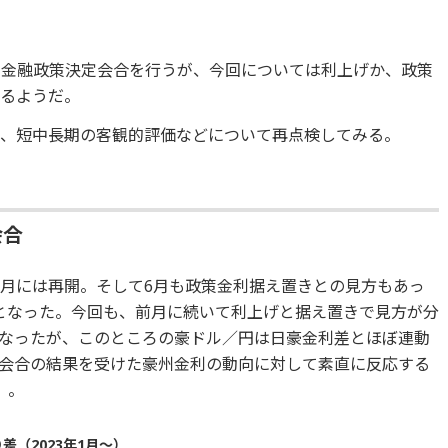
日に金融政策決定会合を行うが、今回については利上げか、政策
いるようだ。
や、短中長期の客観的評価などについて再点検してみる。
会合
5月には再開。そして6月も政策金利据え置きとの見方もあっ
となった。今回も、前月に続いて利上げと据え置きで見方が分
なったが、このところの豪ドル／円は日豪金利差とほぼ連動
会合の結果を受けた豪州金利の動向に対して素直に反応する
）。
差（2023年1月～）