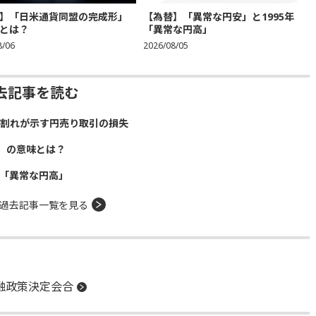
】「日米通貨同盟の完成形」
【為替】「異常な円安」と1995年
とは？
「異常な円高」
8/06
2026/08/05
去記事を読む
）割れが示す円売り取引の損失
」の意味とは？
年「異常な円高」
過去記事一覧を見る
融政策決定会合