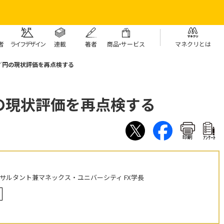
者
ライフデザイン
連載
著者
商
品・
サービス
マネクリとは
／円の現状評価を再点検する
の現状評価を再点検する
印刷
ｱﾝｹｰﾄ
ンサルタント兼マネックス・ユニバーシティ FX学長