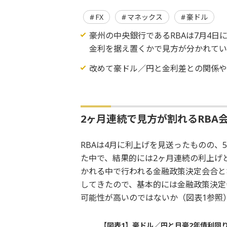
FX
マネックス
豪ドル
豪州の中央銀行であるRBAは7月4
金利を据え置くかで見方が分かれて
改めて豪ドル／円と金利差との関係
2ヶ月連続で見方が割れるRBA
RBAは4月に利上げを見送ったものの、
た中で、結果的には2ヶ月連続の利上げ
かれる中で行われる金融政策決定会合と
してきたので、基本的には金融政策決定
可能性が高いのではないか（図表1参照
【図表1】豪ドル／円と日豪2年債利回り