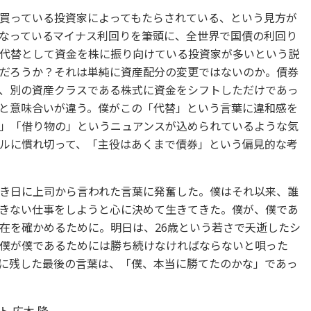
買っている投資家によってもたらされている、という見方が
なっているマイナス利回りを筆頭に、全世界で国債の利回り
代替として資金を株に振り向けている投資家が多いという説
だろうか？それは単純に資産配分の変更ではないのか。債券
、別の資産クラスである株式に資金をシフトしただけであっ
と意味合いが違う。僕がこの「代替」という言葉に違和感を
」「借り物の」というニュアンスが込められているような気
ルに慣れ切って、「主役はあくまで債券」という偏見的な考
き日に上司から言われた言葉に発奮した。僕はそれ以来、誰
きない仕事をしようと心に決めて生きてきた。僕が、僕であ
在を確かめるために。明日は、26歳という若さで夭逝したシ
僕が僕であるためには勝ち続けなければならないと唄った
に残した最後の言葉は、「僕、本当に勝てたのかな」であっ