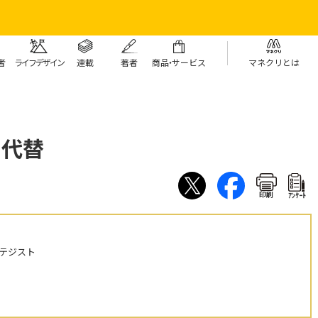
者
ライフデザイン
連載
著者
商
品・
サービス
マネクリとは
 代替
印刷
ｱﾝｹｰﾄ
テジスト