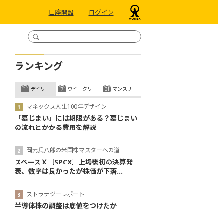
口座開設
ログイン
ランキング
デイリー
ウイークリー
マンスリー
マネックス人生100年デザイン
「墓じまい」には期限がある？墓じまい
の流れとかかる費用を解説
岡元兵八郎の米国株マスターへの道
スペースＸ［SPCX］上場後初の決算発
表、数字は良かったが株価が下落...
ストラテジーレポート
半導体株の調整は底値をつけたか