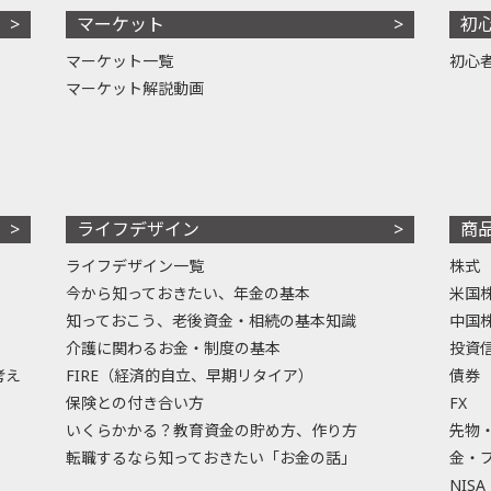
マーケット
初
マーケット一覧
初心
マーケット解説動画
ライフデザイン
商
ライフデザイン一覧
株式
今から知っておきたい、年金の基本
米国
知っておこう、老後資金・相続の基本知識
中国
介護に関わるお金・制度の基本
投資
考え
FIRE（経済的自立、早期リタイア）
債券
保険との付き合い方
FX
いくらかかる？教育資金の貯め方、作り方
先物
転職するなら知っておきたい「お金の話」
金・
NISA