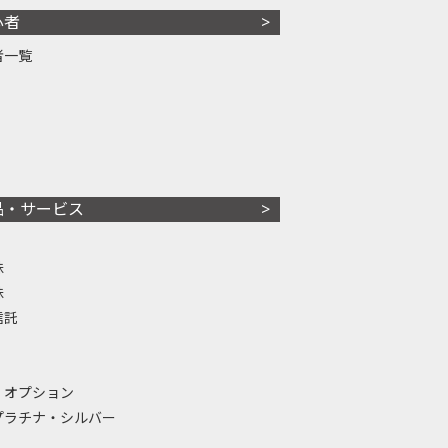
心者
者一覧
品・サービス
株
株
信託
・オプション
プラチナ・シルバー