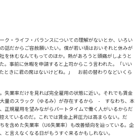
ーク・ライフ・バランスについての理解がないとか、いろい
の話だからご容赦願いたい。僕が若い頃はおいそれと休みが
社を休むなんてもってのほか。熱があろうと頭痛がしようと
た。事前に休暇を申請すると上司からこう言われた。「いい
たときに君の席はないけどね。」 お前の替わりなどいくら
。失業率だけを見れば完全雇用の状態に近い。それでも賃金
大量のスラック（ゆるみ）が存在するから - すなわち、本
、正規雇用を望みながらパートタイムで働く人がいるからだ
控えているのだ。これでは賃金上昇圧力は高まらない。だ
ちを含めた失業率（U6失業率）も改善傾向を辿っている。企
、と言えなくなる日がもうすぐ来るかもしれない。