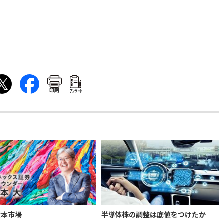
印刷
ｱﾝｹｰﾄ
資本市場
半導体株の調整は底値をつけたか