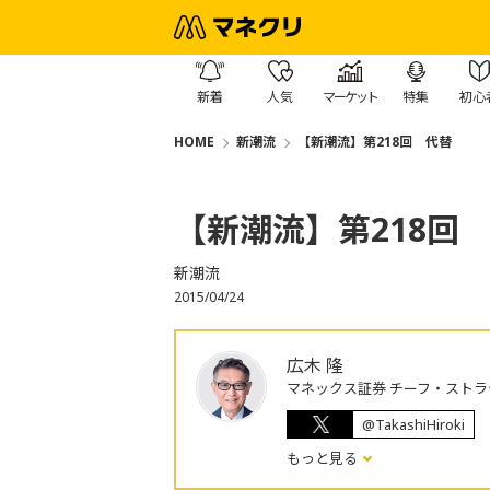
新着
人気
マーケット
特集
初心
HOME
新潮流
【新潮流】第218回 代替
【新潮流】第218回
新潮流
2015/04/24
広木 隆
マネックス証券 チーフ・ストラ
@TakashiHiroki
もっと見る