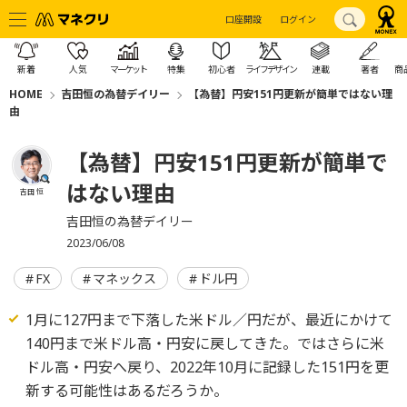
口座開設
ログイン
新着
人気
マーケット
特集
初心者
ライフデザイン
連載
著者
商
HOME
吉田恒の為替デイリー
【為替】円安151円更新が簡単ではない理
由
【為替】円安151円更新が簡単で
はない理由
吉田 恒
吉田恒の為替デイリー
2023/06/08
FX
マネックス
ドル円
1月に127円まで下落した米ドル／円だが、最近にかけて
140円まで米ドル高・円安に戻してきた。ではさらに米
ドル高・円安へ戻り、2022年10月に記録した151円を更
新する可能性はあるだろうか。