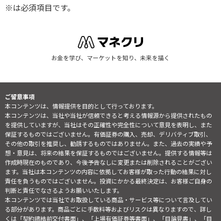
※は必須項目です。
お金を学び、マーケットを知り、未来を描く
ご留意事項
本コンテンツは、情報提供を目的として行っております。
本コンテンツは、当社や当社が信頼できると考える情報源から提供されたもの
を提供していますが、当社はその正確性や完全性について意見を表明し、また
保証するものではございません。有価証券の購入、売却、デリバティブ取引、
その他の取引を推奨し、勧誘するものではありません。また、過去の実績や予
想・意見は、将来の結果を保証するものではございません。提供する情報等は
作成時現在のものであり、今後予告なしに変更または削除されることがござい
ます。当社は本コンテンツの内容に依拠してお客様が取った行動の結果に対し
責任を負うものではございません。投資にかかる最終決定は、お客様ご自身の
判断と責任でなさるようお願いいたします。
本コンテンツでは当社でお取扱している商品・サービス等について言及してい
る部分があります。商品ごとに手数料等およびリスクは異なりますので、詳し
くは「契約締結前交付書面」、「上場有価証券等書面」、「目論見書」、「目