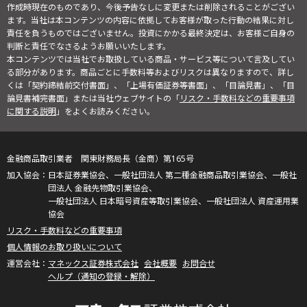
作成時現在のものであり、今後予告なしに変更または削除されることがござい
ます。当社は本コンテンツの内容に依拠してお客様が取った行動の結果に対し
責任を負うものではございません。投資にかかる最終決定は、お客様ご自身の
判断と責任でなさるようお願いいたします。
本コンテンツでは当社でお取扱している商品・サービス等について言及してい
る部分があります。商品ごとに手数料等およびリスクは異なりますので、詳し
くは「契約締結前交付書面」、「上場有価証券等書面」、「目論見書」、「目
論見書補完書面」または当社ウェブサイトの「
リスク・手数料などの重要事項
に関する説明
」をよくお読みください。
金融商品取引業者 関東財務局長（金商）第165号
日本証券業協会、一般社団法人 第二種金融商品取引業協会、一般社
団法人 金融先物取引業協会、
一般社団法人 日本暗号資産等取引業協会、一般社団法人 資産運用業
協会
リスク・手数料などの重要事項
個人情報のお取り扱いについて
マネックス証券株式会社
会社概要
お問合せ
ヘルプ（通知の登録・解除）