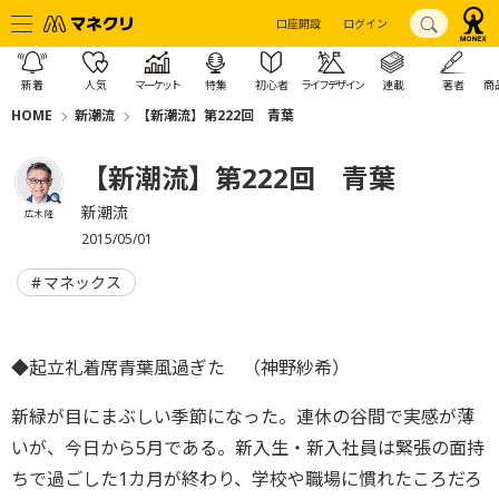
口座開設
ログイン
新着
人気
マーケット
特集
初心者
ライフデザイン
連載
著者
商
HOME
新潮流
【新潮流】第222回 青葉
【新潮流】第222回 青葉
新潮流
広木 隆
2015/05/01
マネックス
◆起立礼着席青葉風過ぎた （神野紗希）
新緑が目にまぶしい季節になった。連休の谷間で実感が薄
いが、今日から5月である。新入生・新入社員は緊張の面持
ちで過ごした1カ月が終わり、学校や職場に慣れたころだろ