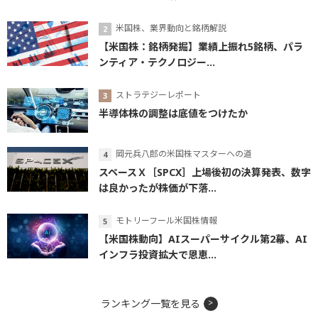
米国株、業界動向と銘柄解説
【米国株：銘柄発掘】業績上振れ5銘柄、パラ
ンティア・テクノロジー...
ストラテジーレポート
半導体株の調整は底値をつけたか
岡元兵八郎の米国株マスターへの道
スペースＸ［SPCX］上場後初の決算発表、数字
は良かったが株価が下落...
モトリーフール米国株情報
【米国株動向】AIスーパーサイクル第2幕、AI
インフラ投資拡大で恩恵...
ランキング一覧を見る