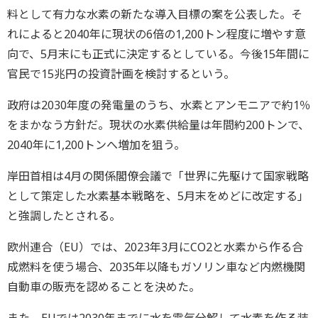
料として有力な水素の新たな導入目標の案を公表した。そ
れによると2040年に現状の6倍の1,200トン程度に増やす意
向で、5月末にも正式に決定するとしている。今後15年間に
官民で15兆円の投資計画を検討するという。
政府は2030年度の発電量のうち、水素とアンモニアで約1％
をまかなう方針だ。現状の水素供給量は年間約200トンで、
2040年に1,200トンへ増加を狙う。
岸田首相は4月の関係閣僚会議で「世界に先駆けて国家戦略
として策定した水素基本戦略を、5月末をめどに改定する」
と強調したとされる。
欧州連合（EU）では、2023年3月にCO2と水素から作る合
成燃料を使う場合、2035年以降もガソリン車など内燃機関
自動車の販売を認めることを決めた。
また、EUでは2030年までに水を電気分解して水素を作る装