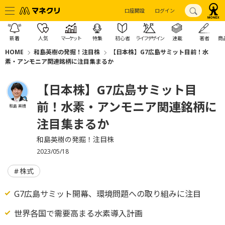
口座開設
ログイン
新着
人気
マーケット
特集
初心者
ライフデザイン
連載
著者
商
HOME
和島英樹の発掘！注目株
【日本株】G7広島サミット目前！水
素・アンモニア関連銘柄に注目集まるか
【日本株】G7広島サミット目
前！水素・アンモニア関連銘柄に
和島 英樹
注目集まるか
和島英樹の発掘！注目株
2023/05/18
株式
G7広島サミット開幕、環境問題への取り組みに注目
世界各国で需要高まる水素導入計画