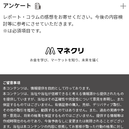
アンケート
レポート・コラムの感想をお寄せください。今後の内容検
討等に参考にさせていただきます。
※は必須項目です。
お金を学び、マーケットを知り、未来を描く
ご留意事項
本コンテンツは、情報提供を目的として行っております。
本コンテンツは、当社や当社が信頼できると考える情報源から提供されたもの
を提供していますが、当社はその正確性や完全性について意見を表明し、また
保証するものではございません。有価証券の購入、売却、デリバティブ取引、
その他の取引を推奨し、勧誘するものではありません。また、過去の実績や予
想・意見は、将来の結果を保証するものではございません。提供する情報等は
作成時現在のものであり、今後予告なしに変更または削除されることがござい
ます。当社は本コンテンツの内容に依拠してお客様が取った行動の結果に対し