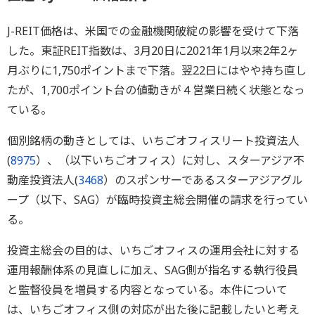
J-REIT価格は、米国での金融機関破綻の影響を受けて下落
した。東証REIT指数は、3月20日に2021年1月以来2年2ヶ
月ぶりに1,750ポイントまで下落。翌22日にはやや持ち直し
たが、1,700ポイント台の値動きが４営業日続く状態となっ
ている。
個別銘柄の動きとしては、いちごオフィスリート投資法人
(
8975
）、（以下いちごオフィス）に対し、スターアジア不
動産投資法人(
3468
）のスポンサーであるスターアジアグル
ープ（以下、SAG）が臨時投資主総会開催の請求を行ってい
る。
投資主総会の目的は、いちごオフィスの運用会社に対する
運用報酬体系の見直しに加え、SAG側が指名する執行役員
と監督役員を増員する内容となっている。本件について
は、いちごオフィス側の対応が出た後に記載したいと考え