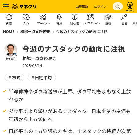
口座開設
ログイン
新着
人気
マーケット
特集
初心者
ライフデザイン
連載
著者
商
HOME
相場一点喜怒哀楽
今週のナスダックの動向に注視
今週のナスダックの動向に注視
相場一点喜怒哀楽
東野 幸利
2023/02/14
株式
日経平均
半導体株やダウ輸送株が上昇、ダウ平均もまもなく上放
れるか
ダウ平均より勢いがあるナスダック、日本企業の株価も
年初から上昇傾向へ
日経平均の上昇継続のカギは、ナスダックの持続力次第