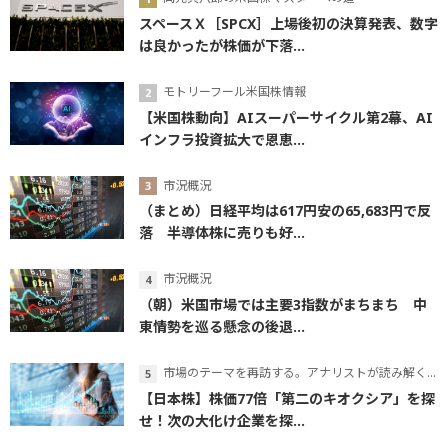
スペースＸ［SPCX］上場後初の決算発表、数字
は良かったが株価が下落...
モトリーフール米国株情報
【米国株動向】AIスーパーサイクル第2幕、AI
インフラ投資拡大で恩恵...
市況概況
（まとめ）日経平均は617円安の65,683円で反
落 半導体株に売りも好...
市況概況
（朝）米国市場では主要3指数がまちまち 中
東情勢を巡る懸念の後退...
市場のテーマを再訪する。アナリストが読み解くテーマの本質
【日本株】株価77倍「第二のキオクシア」を探
せ！次の大化け企業を探...