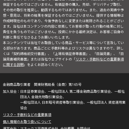
保証するものではございません。有価証券の購入、売却、デリバティブ取引、
その他の取引を推奨し、勧誘するものではありません。また、過去の実績や予
想・意見は、将来の結果を保証するものではございません。提供する情報等は
作成時現在のものであり、今後予告なしに変更または削除されることがござい
ます。当社は本コンテンツの内容に依拠してお客様が取った行動の結果に対し
責任を負うものではございません。投資にかかる最終決定は、お客様ご自身の
判断と責任でなさるようお願いいたします。
本コンテンツでは当社でお取扱している商品・サービス等について言及してい
る部分があります。商品ごとに手数料等およびリスクは異なりますので、詳し
くは「契約締結前交付書面」、「上場有価証券等書面」、「目論見書」、「目
論見書補完書面」または当社ウェブサイトの「
リスク・手数料などの重要事項
に関する説明
」をよくお読みください。
金融商品取引業者 関東財務局長（金商）第165号
日本証券業協会、一般社団法人 第二種金融商品取引業協会、一般社
団法人 金融先物取引業協会、
一般社団法人 日本暗号資産等取引業協会、一般社団法人 資産運用業
協会
リスク・手数料などの重要事項
個人情報のお取り扱いについて
マネックス証券株式会社
会社概要
お問合せ