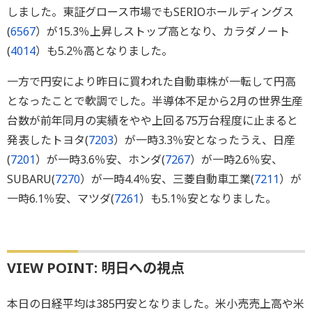
しました。東証グロース市場でもSERIOホールディングス
(
6567
）が15.3％上昇しストップ高となり、カラダノート
(
4014
）も5.2％高となりました。
一方で円安により昨日に買われた自動車株が一転して円高
となったことで軟調でした。半導体不足から2月の世界生産
台数が前年同月の実績をやや上回る75万台程度に止まると
発表したトヨタ(
7203
）が一時3.3％安となったうえ、日産
(
7201
）が一時3.6％安、ホンダ(
7267
）が一時2.6％安、
SUBARU(
7270
）が一時4.4％安、三菱自動車工業(
7211
）が
一時6.1％安、マツダ(
7261
）も5.1％安となりました。
VIEW POINT: 明日への視点
本日の日経平均は385円安となりました。米小売売上高や米