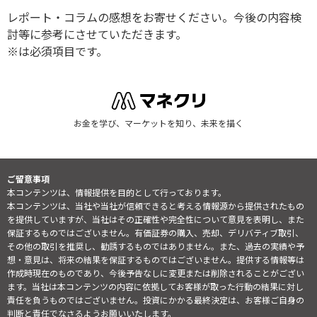
レポート・コラムの感想をお寄せください。今後の内容検
討等に参考にさせていただきます。
※は必須項目です。
お金を学び、マーケットを知り、未来を描く
ご留意事項
本コンテンツは、情報提供を目的として行っております。
本コンテンツは、当社や当社が信頼できると考える情報源から提供されたもの
を提供していますが、当社はその正確性や完全性について意見を表明し、また
保証するものではございません。有価証券の購入、売却、デリバティブ取引、
その他の取引を推奨し、勧誘するものではありません。また、過去の実績や予
想・意見は、将来の結果を保証するものではございません。提供する情報等は
作成時現在のものであり、今後予告なしに変更または削除されることがござい
ます。当社は本コンテンツの内容に依拠してお客様が取った行動の結果に対し
責任を負うものではございません。投資にかかる最終決定は、お客様ご自身の
判断と責任でなさるようお願いいたします。