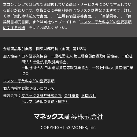
本コンテンツでは当社でお取扱している商品・サービス等について言及してい
る部分があります。商品ごとに手数料等およびリスクは異なりますので、詳し
くは「契約締結前交付書面」、「上場有価証券等書面」、「目論見書」、「目
論見書補完書面」または当社ウェブサイトの「
リスク・手数料などの重要事項
に関する説明
」をよくお読みください。
金融商品取引業者 関東財務局長（金商）第165号
日本証券業協会、一般社団法人 第二種金融商品取引業協会、一般社
団法人 金融先物取引業協会、
一般社団法人 日本暗号資産等取引業協会、一般社団法人 資産運用業
協会
リスク・手数料などの重要事項
個人情報のお取り扱いについて
マネックス証券株式会社
会社概要
お問合せ
ヘルプ（通知の登録・解除）
COPYRIGHT © MONEX, Inc.