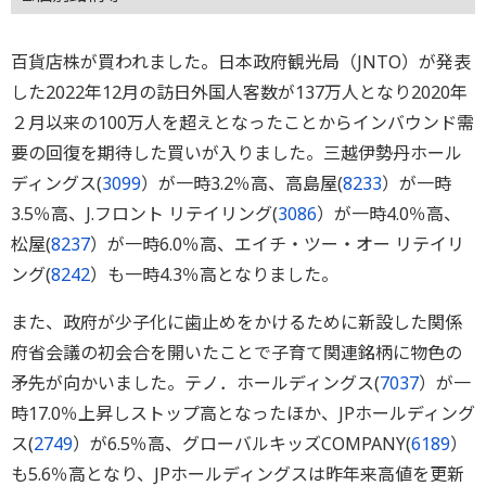
百貨店株が買われました。日本政府観光局（JNTO）が発表
した2022年12月の訪日外国人客数が137万人となり2020年
２月以来の100万人を超えとなったことからインバウンド需
要の回復を期待した買いが入りました。三越伊勢丹ホール
ディングス(
3099
）が一時3.2％高、高島屋(
8233
）が一時
3.5％高、J.フロント リテイリング(
3086
）が一時4.0％高、
松屋(
8237
）が一時6.0％高、エイチ・ツー・オー リテイリ
ング(
8242
）も一時4.3％高となりました。
また、政府が少子化に歯止めをかけるために新設した関係
府省会議の初会合を開いたことで子育て関連銘柄に物色の
矛先が向かいました。テノ．ホールディングス(
7037
）が一
時17.0％上昇しストップ高となったほか、JPホールディング
ス(
2749
）が6.5％高、グローバルキッズCOMPANY(
6189
）
も5.6％高となり、JPホールディングスは昨年来高値を更新