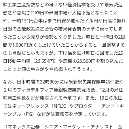
鉱工業生産指数などの冴えない経済指標を受けて景気減速
懸念が意識され昨日の米国市場が大幅下落となったこと
や、一時131円台半ばまで円安が進んだドル円が円高に振れ
日銀の金融政策決定会合の結果発表前の水準に戻ってしま
ったことから売りが優勢となりました。昨日と一昨日の2日
間で1,000円近くも上げていたことからすると一旦調整する
のも当然だといえますが、下げ幅を広げ昨日に回復した25
日移動平均線（26,554円）や節目の26,500円を割り込んだ
ことで上値の重さがやや意識されそうです。
なお、日本時間の22時30分には米新規失業保険申請件数や
１月のフィラデルフィア連銀製造業景況指数、12月の米住
宅着工件数などが発表される予定です。また、19日の米国
ではネットフリックス（NFLX）やプロクター・アンド・ギ
ャンブル（PG）などが決算発表を予定しています。
（マネックス証券 シニア・マーケット・アナリスト 金