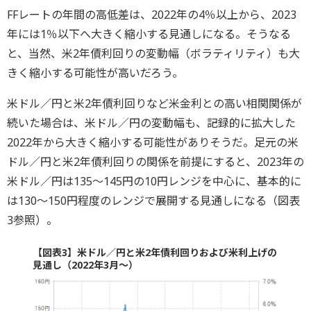
FFレートの年間の高低差は、2022年の4％以上から、2023
年には1％以下へ大きく縮小する見通しになる。そうなる
と、当然、米2年債利回りの変動幅（ボラティリティ）も大
きく縮小する可能性が高いだろう。
米ドル／円と米2年債利回りなど米金利との高い相関関係が
続いた場合は、米ドル／円の変動幅も、記録的に拡大した
2022年から大きく縮小する可能性がありそうだ。足元の米
ドル／円と米2年債利回りの関係を前提にすると、2023年の
米ドル／円は135～145円の10円レンジを中心に、基本的に
は130～150円程度のレンジで展開する見通しになる（図表
3参照）。
【図表3】米ドル／円と米2年債利回りおよび米利上げの
見通し（2022年3月～）