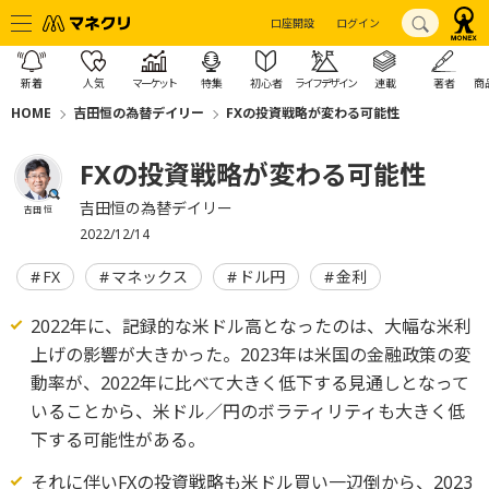
口座開設
ログイン
新着
人気
マーケット
特集
初心者
ライフデザイン
連載
著者
商
HOME
吉田恒の為替デイリー
FXの投資戦略が変わる可能性
FXの投資戦略が変わる可能性
吉田恒の為替デイリー
吉田 恒
2022/12/14
FX
マネックス
ドル円
金利
2022年に、記録的な米ドル高となったのは、大幅な米利
上げの影響が大きかった。2023年は米国の金融政策の変
動率が、2022年に比べて大きく低下する見通しとなって
いることから、米ドル／円のボラティリティも大きく低
下する可能性がある。
それに伴いFXの投資戦略も米ドル買い一辺倒から、2023