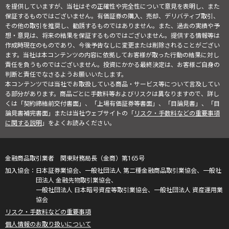
を提供していますが、当社はその正確性や完全性について意見を表明し、また
保証するものではございません。有価証券の購入、売却、デリバティブ取引、
その他の取引を推奨し、勧誘するものではありません。また、過去の実績や予
想・意見は、将来の結果を保証するものではございません。提供する情報等は
作成時現在のものであり、今後予告なしに変更または削除されることがござい
ます。当社は本コンテンツの内容に依拠してお客様が取った行動の結果に対し
責任を負うものではございません。投資にかかる最終決定は、お客様ご自身の
判断と責任でなさるようお願いいたします。
本コンテンツでは当社でお取扱している商品・サービス等について言及してい
る部分があります。商品ごとに手数料等およびリスクは異なりますので、詳し
くは「契約締結前交付書面」、「上場有価証券等書面」、「目論見書」、「目
論見書補完書面」または当社ウェブサイトの「
リスク・手数料などの重要事項
に関する説明
」をよくお読みください。
金融商品取引業者 関東財務局長（金商）第165号
日本証券業協会、一般社団法人 第二種金融商品取引業協会、一般社
団法人 金融先物取引業協会、
一般社団法人 日本暗号資産等取引業協会、一般社団法人 資産運用業
協会
リスク・手数料などの重要事項
個人情報のお取り扱いについて