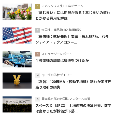
マネックス人生100年デザイン
「墓じまい」には期限がある？墓じまいの流れ
とかかる費用を解説
米国株、業界動向と銘柄解説
【米国株：銘柄発掘】業績上振れ5銘柄、パラ
ンティア・テクノロジー...
ストラテジーレポート
半導体株の調整は底値をつけたか
吉田恒の為替デイリー
【為替】120日MA（移動平均線）割れが示す円
売り取引の損失
岡元兵八郎の米国株マスターへの道
スペースＸ［SPCX］上場後初の決算発表、数字
は良かったが株価が下落...