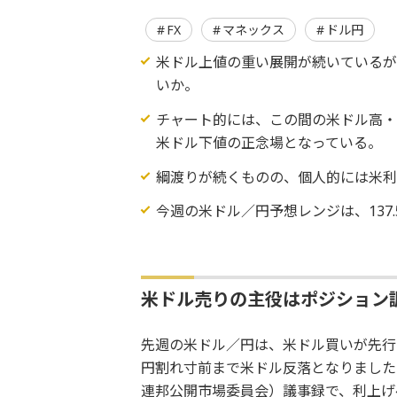
FX
マネックス
ドル円
米ドル上値の重い展開が続いている
いか。
チャート的には、この間の米ドル高・
米ドル下値の正念場となっている。
綱渡りが続くものの、個人的には米利
今週の米ドル／円予想レンジは、137.5
米ドル売りの主役はポジション
先週の米ドル／円は、米ドル買いが先行し
円割れ寸前まで米ドル反落となりました（
連邦公開市場委員会）議事録で、利上げ