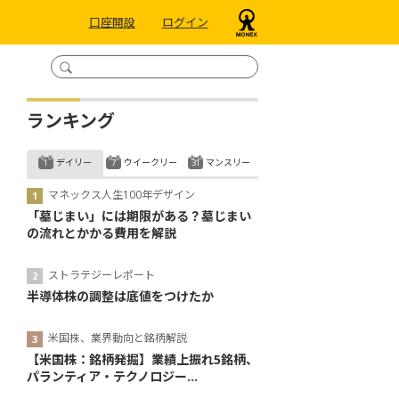
口座開設
ログイン
ランキング
デイリー
ウイークリー
マンスリー
マネックス人生100年デザイン
「墓じまい」には期限がある？墓じまい
の流れとかかる費用を解説
ストラテジーレポート
半導体株の調整は底値をつけたか
米国株、業界動向と銘柄解説
【米国株：銘柄発掘】業績上振れ5銘柄、
パランティア・テクノロジー...