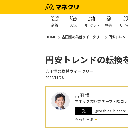
新着
人気
マーケット
特集
初心
HOME
吉田恒の為替ウイークリー
円安トレン
円安トレンドの転換
吉田恒の為替ウイークリー
2022/11/28
吉田 恒
マネックス証券 チーフ・FXコ
@yoshida_hisash1
もっと見る