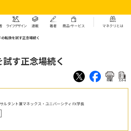
者
ライフデザイン
連載
著者
商
品・
サービス
マネクリとは
ドの転換を試す正念場続く
を試す正念場続く
印刷
ｱﾝｹｰﾄ
ンサルタント兼マネックス・ユニバーシティ FX学長