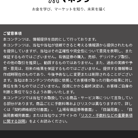
お金を学び、マーケットを知り、未来を描く
ご留意事項
本コンテンツは、情報提供を目的として行っております。
本コンテンツは、当社や当社が信頼できると考える情報源から提供されたもの
を提供していますが、当社はその正確性や完全性について意見を表明し、また
保証するものではございません。有価証券の購入、売却、デリバティブ取引、
その他の取引を推奨し、勧誘するものではありません。また、過去の実績や予
想・意見は、将来の結果を保証するものではございません。提供する情報等は
作成時現在のものであり、今後予告なしに変更または削除されることがござい
ます。当社は本コンテンツの内容に依拠してお客様が取った行動の結果に対し
責任を負うものではございません。投資にかかる最終決定は、お客様ご自身の
判断と責任でなさるようお願いいたします。
本コンテンツでは当社でお取扱している商品・サービス等について言及してい
る部分があります。商品ごとに手数料等およびリスクは異なりますので、詳し
くは「契約締結前交付書面」、「上場有価証券等書面」、「目論見書」、「目
論見書補完書面」または当社ウェブサイトの「
リスク・手数料などの重要事項
に関する説明
」をよくお読みください。