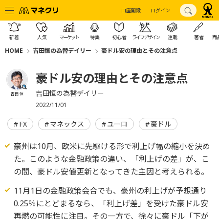
口座開設
ログイン
新着
人気
マーケット
特集
初心者
ライフデザイン
連載
著者
商
HOME
吉田恒の為替デイリー
豪ドル安の理由とその注意点
豪ドル安の理由とその注意点
吉田恒の為替デイリー
吉田 恒
2022/11/01
FX
マネックス
ユーロ
豪ドル
豪州は10月、欧米に先駆ける形で利上げ幅の縮小を決め
た。このような金融政策の違い、「利上げの差」が、こ
の間、豪ドル安値更新となってきた主因と考えられる。
11月1日の金融政策会合でも、豪州の利上げが予想通り
0.25％にとどまるなら、「利上げ差」を受けた豪ドル安
再燃の可能性に注目。その一方で、徐々に豪ドル「下が