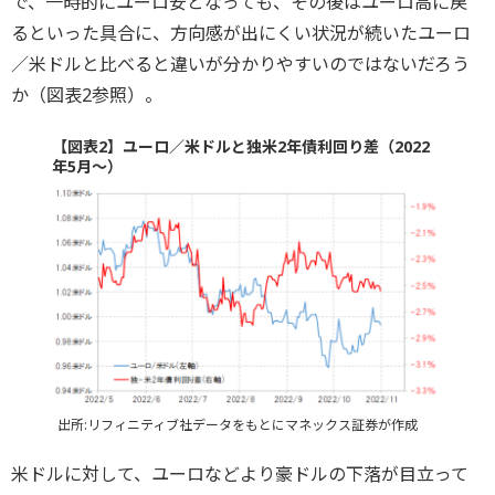
で、一時的にユーロ安となっても、その後はユーロ高に戻
るといった具合に、方向感が出にくい状況が続いたユーロ
／米ドルと比べると違いが分かりやすいのではないだろう
か（図表2参照）。
【図表2】ユーロ／米ドルと独米2年債利回り差（2022
年5月～）
出所:リフィニティブ社データをもとにマネックス証券が作成
米ドルに対して、ユーロなどより豪ドルの下落が目立って