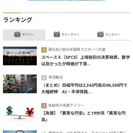
ランキング
デイリー
ウイークリー
マンスリー
岡元兵八郎の米国株マスターへの道
スペースＸ［SPCX］上場後初の決算発表、数字
は良かったが株価が下落...
市況概況
（まとめ）日経平均は2,342円高の66,300円で
大幅続伸 AI・半導体銘...
吉田恒の為替デイリー
【為替】「異常な円安」と1995年「異常な円
高」