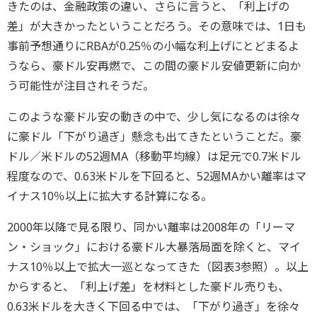
きたのは、金融政策の違い、さらに言うと、「利上げの
差」が大きかったということだろう。その意味では、1日も
事前予想通りにRBAが0.25％の小幅な利上げにとどまるよ
うなら、豪ドル安再燃で、この間の豪ドル安値更新に向か
う可能性が注目されそうだ。
このような豪ドル安の動きの中で、少し気になるのは徐々
に豪ドル「下がり過ぎ」懸念も出てきたということだ。豪
ドル／米ドルの52週MA（移動平均線）は足元で0.7米ドル
程度なので、0.63米ドルを下回ると、52週MAかい離率はマ
イナス10％以上に拡大する計算になる。
2000年以降で見る限り、同かい離率は2008年の「リーマ
ン・ショック」における豪ドル大暴落局面を除くと、マイ
ナス10％以上で拡大一巡となってきた（図表3参照）。以上
からすると、「利上げ差」を材料とした豪ドル売りも、
0.63米ドルを大きく下回る中では、「下がり過ぎ」を徐々