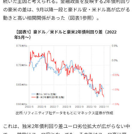
続いた主因と考えられる。金融政策を反映する2年債利回り
の豪米の差は、9月以降一段と豪ドル安・米ドル高が広がる
動きと高い相関関係があった（図表1参照）。
【図表1】豪ドル／米ドルと豪米2年債利回り差（2022
年5月～）
出所:リフィニティブ社データをもとにマネックス証券が作成
これは、独米2年債利回り差ユーロ劣位拡大が広がらない中