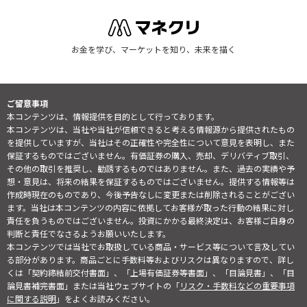
お金を学び、マーケットを知り、未来を描く
ご留意事項
本コンテンツは、情報提供を目的として行っております。
本コンテンツは、当社や当社が信頼できると考える情報源から提供されたもの
を提供していますが、当社はその正確性や完全性について意見を表明し、また
保証するものではございません。有価証券の購入、売却、デリバティブ取引、
その他の取引を推奨し、勧誘するものではありません。また、過去の実績や予
想・意見は、将来の結果を保証するものではございません。提供する情報等は
作成時現在のものであり、今後予告なしに変更または削除されることがござい
ます。当社は本コンテンツの内容に依拠してお客様が取った行動の結果に対し
責任を負うものではございません。投資にかかる最終決定は、お客様ご自身の
判断と責任でなさるようお願いいたします。
本コンテンツでは当社でお取扱している商品・サービス等について言及してい
る部分があります。商品ごとに手数料等およびリスクは異なりますので、詳し
くは「契約締結前交付書面」、「上場有価証券等書面」、「目論見書」、「目
論見書補完書面」または当社ウェブサイトの「
リスク・手数料などの重要事項
に関する説明
」をよくお読みください。