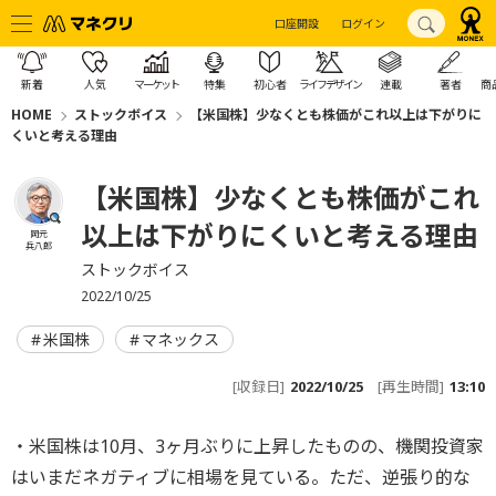
口座開設
ログイン
新着
人気
マーケット
特集
初心者
ライフデザイン
連載
著者
商
HOME
ストックボイス
【米国株】少なくとも株価がこれ以上は下がりに
くいと考える理由
【米国株】少なくとも株価がこれ
以上は下がりにくいと考える理由
岡元
兵八郎
ストックボイス
2022/10/25
米国株
マネックス
[収録日]
2022/10/25
[再生時間]
13:10
・米国株は10月、3ヶ月ぶりに上昇したものの、機関投資家
はいまだネガティブに相場を見ている。ただ、逆張り的な