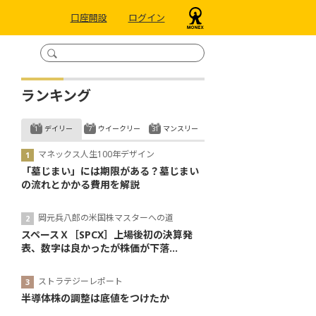
口座開設
ログイン
ランキング
デイリー
ウイークリー
マンスリー
マネックス人生100年デザイン
「墓じまい」には期限がある？墓じまい
の流れとかかる費用を解説
岡元兵八郎の米国株マスターへの道
スペースＸ［SPCX］上場後初の決算発
表、数字は良かったが株価が下落...
ストラテジーレポート
半導体株の調整は底値をつけたか