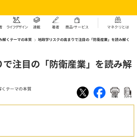
者
ライフデザイン
連載
著者
商
品・
サービス
マネクリとは
み解くテーマの本質
地政学リスクの高まりで注目の「防衛産業」を読み解く
りで注目の「防衛産業」を読み解
解くテーマの本質
印刷
ｱﾝｹｰﾄ