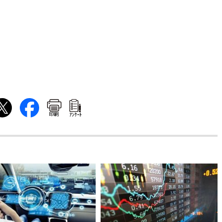
印刷
ｱﾝｹｰﾄ