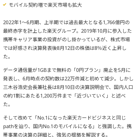
モバイル契約増で楽天市場も拡大
2022年1〜6月期、上半期では過去最大となる1,766億円の
最終赤字を計上した楽天グループ。2019年10月に参入した
携帯キャリア事業の投資がのし掛かっているが、株式市場
では好感され決算発表後8月12日の株価は8％近く上昇し
た。
データ通信量が1GBまで無料の「0円プラン」廃止を5月に
発表し、6月時点の契約数は22万件減と初めて減少。しかし
三木谷浩史会長兼社長は8月10日の決算説明会で、国内人口
の約1割にあたる1,200万件まで「近づいていく」と述べ
た。
そして改めて「No.1になった楽天カードビジネスと同じ
pathを辿り、国内No.1のモバイルになる」と強調した。携
帯事業の決算の詳細と、強気の根拠を解説する。