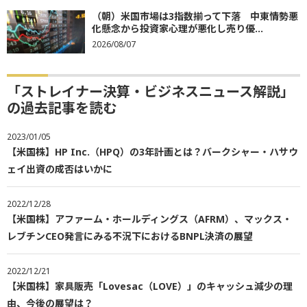
（朝）米国市場は3指数揃って下落 中東情勢悪
化懸念から投資家心理が悪化し売り優...
2026/08/07
「ストレイナー決算・ビジネスニュース解説」
の過去記事を読む
2023/01/05
【米国株】HP Inc.（HPQ）の3年計画とは？バークシャー・ハサウ
ェイ出資の成否はいかに
2022/12/28
【米国株】アファーム・ホールディングス（AFRM）、マックス・
レブチンCEO発言にみる不況下におけるBNPL決済の展望
2022/12/21
【米国株】家具販売「Lovesac（LOVE）」のキャッシュ減少の理
由、今後の展望は？