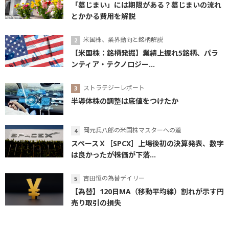
「墓じまい」には期限がある？墓じまいの流れ
とかかる費用を解説
米国株、業界動向と銘柄解説
【米国株：銘柄発掘】業績上振れ5銘柄、パラ
ンティア・テクノロジー...
ストラテジーレポート
半導体株の調整は底値をつけたか
岡元兵八郎の米国株マスターへの道
スペースＸ［SPCX］上場後初の決算発表、数字
は良かったが株価が下落...
吉田恒の為替デイリー
【為替】120日MA（移動平均線）割れが示す円
売り取引の損失