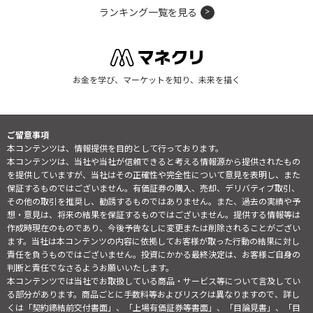
ランキング一覧を見る
お金を学び、マーケットを知り、未来を描く
ご留意事項
本コンテンツは、情報提供を目的として行っております。
本コンテンツは、当社や当社が信頼できると考える情報源から提供されたもの
を提供していますが、当社はその正確性や完全性について意見を表明し、また
保証するものではございません。有価証券の購入、売却、デリバティブ取引、
その他の取引を推奨し、勧誘するものではありません。また、過去の実績や予
想・意見は、将来の結果を保証するものではございません。提供する情報等は
作成時現在のものであり、今後予告なしに変更または削除されることがござい
ます。当社は本コンテンツの内容に依拠してお客様が取った行動の結果に対し
責任を負うものではございません。投資にかかる最終決定は、お客様ご自身の
判断と責任でなさるようお願いいたします。
本コンテンツでは当社でお取扱している商品・サービス等について言及してい
る部分があります。商品ごとに手数料等およびリスクは異なりますので、詳し
くは「契約締結前交付書面」、「上場有価証券等書面」、「目論見書」、「目