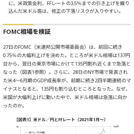
に、米政策金利、FFレートの3.5％までの引き上げを織り
込んだ米ドル高は、修正の下落リスクが入りやすい。
FOMC
相場を検証
27日のFOMC（米連邦公開市場委員会）は、前回に続き
0.75％の大幅利上げを決めた。ところが米ドル相場は137円
台から、翌日の東京市場にかけて135円割れ近くまで急落と
なった（図表1参照）。さらに、28日のNY市場で発表され
た米4～6月期のGDP成長率が、前期に続き2四半期連続のマ
イナスとなると、135円も割り込むところとなった。なぜ、
米国が大幅利上げに動いた中で、米ドル相場は急落に向か
ったのか。
【図表1】米ドル／円とFFレート（2021年1月～）