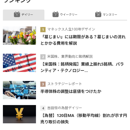
ランキング
デイリー
ウイークリー
マンスリー
マネックス人生100年デザイン
「墓じまい」には期限がある？墓じまいの流れ
とかかる費用を解説
米国株、業界動向と銘柄解説
【米国株：銘柄発掘】業績上振れ5銘柄、パラ
ンティア・テクノロジー...
ストラテジーレポート
半導体株の調整は底値をつけたか
吉田恒の為替デイリー
【為替】120日MA（移動平均線）割れが示す円
売り取引の損失