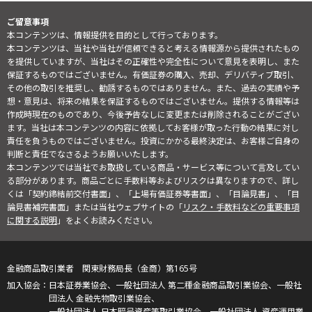
ご留意事項
本コンテンツは、情報提供を目的として行っております。
本コンテンツは、当社や当社が信頼できると考える情報源から提供されたもの
を提供していますが、当社はその正確性や完全性について意見を表明し、また
保証するものではございません。有価証券の購入、売却、デリバティブ取引、
その他の取引を推奨し、勧誘するものではありません。また、過去の実績や予
想・意見は、将来の結果を保証するものではございません。提供する情報等は
作成時現在のものであり、今後予告なしに変更または削除されることがござい
ます。当社は本コンテンツの内容に依拠してお客様が取った行動の結果に対し
責任を負うものではございません。投資にかかる最終決定は、お客様ご自身の
判断と責任でなさるようお願いいたします。
本コンテンツでは当社でお取扱している商品・サービス等について言及してい
る部分があります。商品ごとに手数料等およびリスクは異なりますので、詳し
くは「契約締結前交付書面」、「上場有価証券等書面」、「目論見書」、「目
論見書補完書面」または当社ウェブサイトの「
リスク・手数料などの重要事項
に関する説明
」をよくお読みください。
金融商品取引業者 関東財務局長（金商）第165号
日本証券業協会、一般社団法人 第二種金融商品取引業協会、一般社
団法人 金融先物取引業協会、
一般社団法人 日本暗号資産等取引業協会、一般社団法人 資産運用業