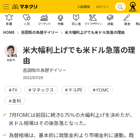
口座開設
ログイン
新着
人気
マーケット
特集
初心者
ライフデザイン
連載
著者
商
HOME
吉田恒の為替デイリー
米大幅利上げでも米ドル急落の理由
米大幅利上げでも米ドル急落の理
由
吉田 恒
吉田恒の為替デイリー
2022/07/29
FX
マネックス
ドル円
FOMC
金利
7月FOMCは前回に続き0.75％の大幅利上げを決めたが、
米ドル相場はその後急落となった。
為替相場は、基本的に政策金利より市場金利に連動。既