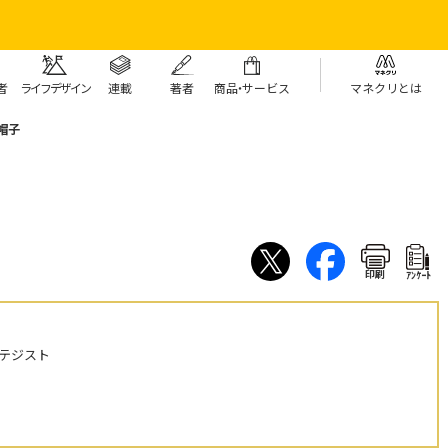
者
ライフデザイン
連載
著者
商
品・
サービス
マネクリとは
帽子
印刷
ｱﾝｹｰﾄ
テジスト