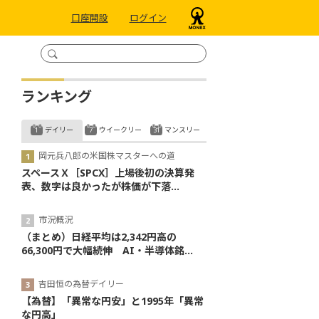
口座開設
ログイン
ランキング
デイリー
ウイークリー
マンスリー
岡元兵八郎の米国株マスターへの道
スペースＸ［SPCX］上場後初の決算発
表、数字は良かったが株価が下落...
市況概況
（まとめ）日経平均は2,342円高の
66,300円で大幅続伸 AI・半導体銘...
吉田恒の為替デイリー
【為替】「異常な円安」と1995年「異常
な円高」