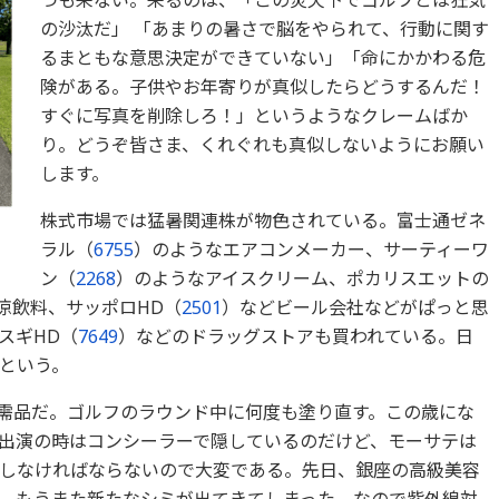
の沙汰だ」 「あまりの暑さで脳をやられて、行動に関す
るまともな意思決定ができていない」「命にかかわる危
険がある。子供やお年寄りが真似したらどうするんだ！
すぐに写真を削除しろ！」というようなクレームばか
り。どうぞ皆さま、くれぐれも真似しないようにお願い
します。
株式市場では猛暑関連株が物色されている。富士通ゼネ
ラル（
6755
）のようなエアコンメーカー、サーティーワ
ン（
2268
）のようなアイスクリーム、ポカリスエットの
涼飲料、サッポロHD（
2501
）などビール会社などがぱっと思
スギHD（
7649
）などのドラッグストアも買われている。日
という。
需品だ。ゴルフのラウンド中に何度も塗り直す。この歳にな
出演の時はコンシーラーで隠しているのだけど、モーサテは
しなければならないので大変である。先日、銀座の高級美容
、もうまた新たなシミが出てきてしまった。なので紫外線対