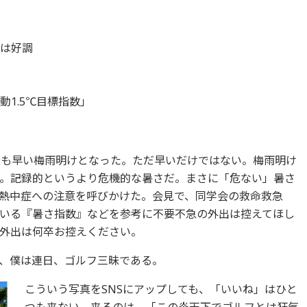
価は好調
1.5℃目標指数」
最も早い梅雨明けとなった。ただ早いだけではない。梅雨明け
。記録的というより危機的な暑さだ。まさに「危ない」暑さ
熱中症への注意を呼びかけた。会見で、同学会の救命救急
いる『暑さ指数』などを参考に不要不急の外出は控えてほし
外出は何卒お控えください。
、僕は連日、ゴルフ三昧である。
こういう写真をSNSにアップしても、「いいね」はひと
つも来ない。来るのは、「この炎天下でゴルフとは狂気