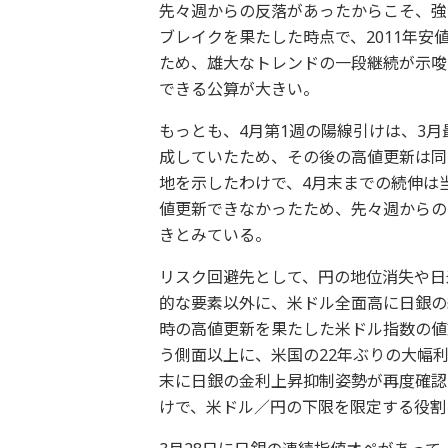
先々週からの反落があったからこそ、強
ブレイクを果たした時点で、2011年
ため、雄大なトレンドの一段継続が示唆
できる公算が大きい。
もっとも、4月第1週の陽線引けは、3
成していたため、その後の高値更新は同
地を示したわけで、4月末までの続伸は
値更新できなかったため、先々週からの
きとみている。
リスク回避先として、円の地位消失や日
的な要素以外に、米ドル全面高に日銀の
時の高値更新を果たした米ドル指数の値
う側面以上に、米国の22年ぶりの大幅
末に日銀の金利上昇抑制姿勢が再度確認
けで、米ドル／円の下限を限定する役割