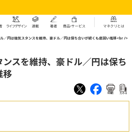
者
ライフデザイン
連載
著者
商
品・
サービス
マネクリとは
ル／円は強気スタンスを維持、豪ドル／円は保ち合いが続くも底固い推移<br />
タンスを維持、豪ドル／円は保ち
推移
印刷
ｱﾝｹｰﾄ