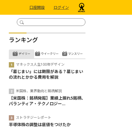
口座開設
ログイン
ランキング
デイリー
ウイークリー
マンスリー
マネックス人生100年デザイン
「墓じまい」には期限がある？墓じまい
の流れとかかる費用を解説
米国株、業界動向と銘柄解説
【米国株：銘柄発掘】業績上振れ5銘柄、
パランティア・テクノロジー...
ストラテジーレポート
半導体株の調整は底値をつけたか