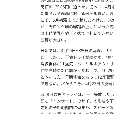
3月28日に日銀の連続指値オペがあって、
高値の125.86円に迫った。従って、
た米ドル全面高における米ドル買い、ま
こそ、5月初頭まで連騰したわけだ。米
が、円ロング筋の総踏み上げといった内
は上値限界を値ごろ感では判断できない
公算が大きい。
日足では、4月20日～25日の罫線が「
た。しかし、下値トライが続かず、4月19
陽線自体が「強気リバーサル＆アウトサ
伸や高値更新に繋がったわけで、4月2
とみなした。早期終値をもって127円
できない。だからこそ、4月27日の反発
5月9日の高値トライは、一旦失敗した
即ち「インサイド」のサインの形成や下
前述の予想範囲内に留まり、スピード調