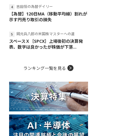
吉田恒の為替デイリー
【為替】120日MA（移動平均線）割れが
示す円売り取引の損失
岡元兵八郎の米国株マスターへの道
スペースＸ［SPCX］上場後初の決算発
表、数字は良かったが株価が下落...
ランキング一覧を見る