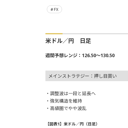
FX
米ドル／円 日足
週間予想レンジ：126.50～130.50
メインストラテジー：押し目買い
・調整波は一段と延長へ
・強気構造を維持
・高値圏でやや波乱
【図表1】米ドル／円（日足）