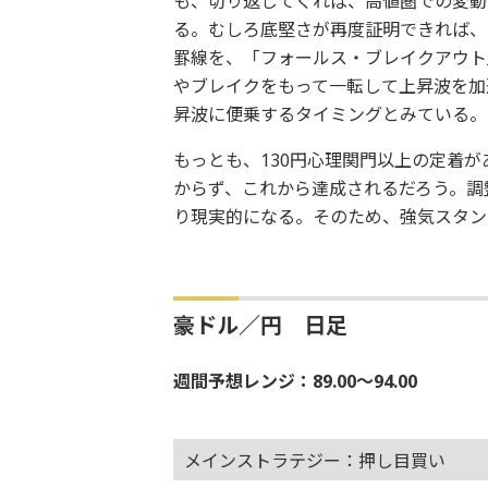
も、切り返してくれば、高値圏での変動
る。むしろ底堅さが再度証明できれば、
罫線を、「フォールス・ブレイクアウト
やブレイクをもって一転して上昇波を加
昇波に便乗するタイミングとみている。
もっとも、130円心理関門以上の定着があ
からず、これから達成されるだろう。調
り現実的になる。そのため、強気スタン
豪ドル／円 日足
週間予想レンジ：89.00～94.00
メインストラテジー：押し目買い