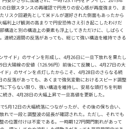
円安がさらに加速され、一時125.11円をトライし、2015年
4月末の日銀スタンスの再確認で円売りの安心感が再度強まり、ま
たリスク回避先として米ドルが選好された側面もあったから
大幅利上げ観測の高まりで円安恐怖さえ引き起こしたわけだ
部構造と別の構造上の要素も浮上してきただけに、しばらく
。連続2週間の反落があっても、総じて強い構造を維持できる
インサイド」のサインを形成し、4月26日に一旦下放れを果たし
日大陽線の安値（126.96円）前後にて反騰し、4月27日の大
イド」のサインを点灯したからこそ、4月28日のさらなる続
9日の反落があっても、あくまで強気変動におけるスピード調整
関門に下らない限り、強い構造を維持し、安易な頭打ちを判断
に続き、4月28日の大幅上昇で一旦高値を更新した。
形で5月12日の大幅続落につながったが、その後の保ち合い、
放れで一段と調整波の延長が確認された。ただし、それでも
整の位置付けは不変である。一時期127円関門割れがあって