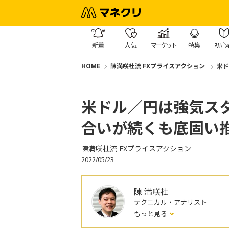
新着
人気
マーケット
特集
初心
HOME
陳満咲杜流 FXプライスアクション
米ド
米ドル／円は強気ス
合いが続くも底固い
陳満咲杜流 FXプライスアクション
2022/05/23
陳 満咲杜
テクニカル・アナリスト
もっと見る