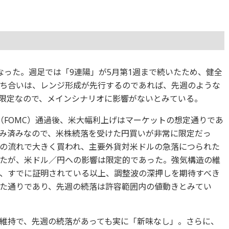
なった。週足では「9連陽」が5月第1週まで続いたため、健全
ち合いは、レンジ形成が先行するのであれば、先週のような
限定なので、メインシナリオに影響がないとみている。
（FOMC）通過後、米大幅利上げはマーケットの想定通りであ
み済みなので、米株続落を受けた円買いが非常に限定だっ
の流れで大きく買われ、主要外貨対米ドルの急落につられた
たが、米ドル／円への影響は限定的であった。強気構造の維
、すでに証明されている以上、調整波の深押しを期待すべき
た通りであり、先週の続落は許容範囲内の値動きとみてい
維持で、先週の続落があっても実に「新味なし」。さらに、