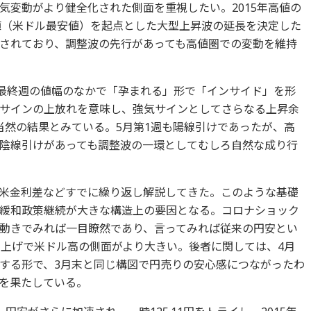
気変動がより健全化された側面を重視したい。2015年高値の
安値（米ドル最安値）を起点とした大型上昇波の延長を決定した
されており、調整波の先行があっても高値圏での変動を維持
月最終週の値幅のなかで「孕まれる」形で「インサイド」を形
サインの上放れを意味し、強気サインとしてさらなる上昇余
当然の結果とみている。5月第1週も陽線引けであったが、高
陰線引けがあっても調整波の一環としてむしろ自然な成り行
米金利差などすでに繰り返し解説してきた。このような基礎
緩和政策継続が大きな構造上の要因となる。コロナショック
動きでみれば一目瞭然であり、言ってみれば従来の円安とい
利上げで米ドル高の側面がより大きい。後者に関しては、4月
する形で、3月末と同じ構図で円売りの安心感につながったわ
を果たしている。