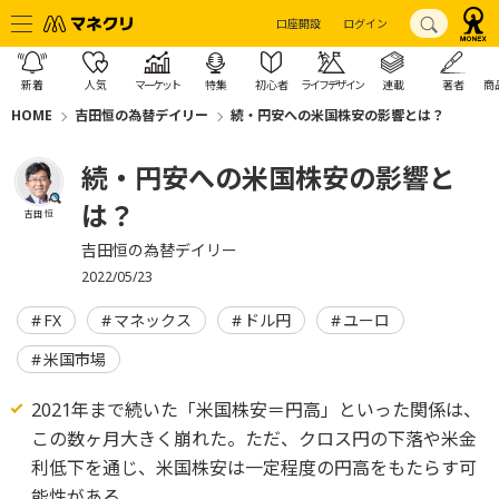
口座開設
ログイン
新着
人気
マーケット
特集
初心者
ライフデザイン
連載
著者
商
HOME
吉田恒の為替デイリー
続・円安への米国株安の影響とは？
続・円安への米国株安の影響と
は？
吉田 恒
吉田恒の為替デイリー
2022/05/23
FX
マネックス
ドル円
ユーロ
米国市場
2021年まで続いた「米国株安＝円高」といった関係は、
この数ヶ月大きく崩れた。ただ、クロス円の下落や米金
利低下を通じ、米国株安は一定程度の円高をもたらす可
能性がある。