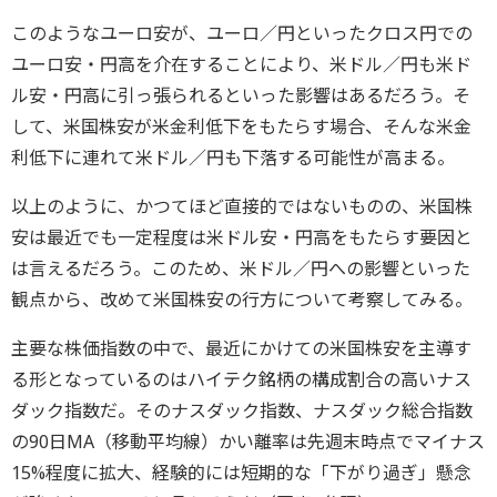
このようなユーロ安が、ユーロ／円といったクロス円での
ユーロ安・円高を介在することにより、米ドル／円も米ド
ル安・円高に引っ張られるといった影響はあるだろう。そ
して、米国株安が米金利低下をもたらす場合、そんな米金
利低下に連れて米ドル／円も下落する可能性が高まる。
以上のように、かつてほど直接的ではないものの、米国株
安は最近でも一定程度は米ドル安・円高をもたらす要因と
は言えるだろう。このため、米ドル／円への影響といった
観点から、改めて米国株安の行方について考察してみる。
主要な株価指数の中で、最近にかけての米国株安を主導す
る形となっているのはハイテク銘柄の構成割合の高いナス
ダック指数だ。そのナスダック指数、ナスダック総合指数
の90日MA（移動平均線）かい離率は先週末時点でマイナス
15%程度に拡大、経験的には短期的な「下がり過ぎ」懸念