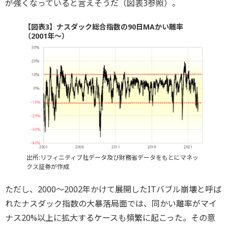
が強くなっていると言えそうだ（図表3参照）。
【図表3】ナスダック総合指数の90日MAかい離率
（2001年～）
出所:リフィニティブ社データ及び財務省データをもとにマネッ
クス証券が作成
ただし、2000～2002年かけて展開したITバブル崩壊と呼ば
れたナスダック指数の大暴落局面では、同かい離率がマイ
ナス20%以上に拡大するケースも頻繁に起こった。その意