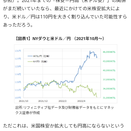
参照）。2021年までの「株安＝円高（米ドル安）」の関係
がまだ続いていたなら、最近にかけての米株安拡大によ
り、米ドル／円は110円を大きく割り込んでいた可能性すら
あっただろう。
【図表1】NYダウと米ドル／円 （2021年10月～）
出所:リフィニティブ社データ及び財務省データをもとにマネッ
クス証券が作成
ただこれは、米国株安か拡大しても円高にならないという