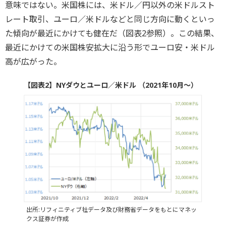
意味ではない。米国株には、米ドル／円以外の米ドルスト
レート取引、ユーロ／米ドルなどと同じ方向に動くといっ
た傾向が最近にかけても健在だ（図表2参照）。この結果、
最近にかけての米国株安拡大に沿う形でユーロ安・米ドル
高が広がった。
【図表2】NYダウとユーロ／米ドル （2021年10月～）
出所:リフィニティブ社データ及び財務省データをもとにマネッ
クス証券が作成