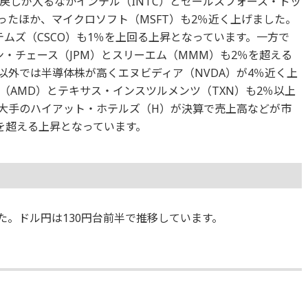
戻しが入るなかインテル（INTC）とセールスフォース・ドッ
ったほか、マイクロソフト（MSFT）も2％近く上げました。
テムズ（CSCO）も1％を上回る上昇となっています。一方で
ガン・チェース（JPM）とスリーエム（MMM）も2％を超える
以外では半導体株が高くエヌビディア（NVDA）が4％近く上
（AMD）とテキサス・インスツルメンツ（TXN）も2％以上
大手のハイアット・ホテルズ（H）が決算で売上高などが市
を超える上昇となっています。
ました。ドル円は130円台前半で推移しています。