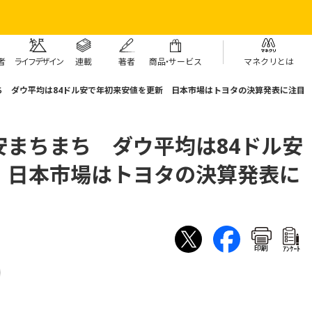
者
ライフデザイン
連載
著者
商
品・
サービス
マネクリとは
ち ダウ平均は84ドル安で年初来安値を更新 日本市場はトヨタの決算発表に注目
安まちまち ダウ平均は84ドル安
 日本市場はトヨタの決算発表に
印刷
ｱﾝｹｰﾄ