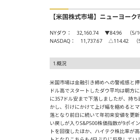
【米国株式市場】ニューヨーク
NYダウ： 32,160.74 ▼84.96 （5/
NASDAQ： 11,737.67 △114.42 （
1.概況
米国市場は金融引き締めへの警戒感と押
ドル高でスタートしたダウ平均は朝方に
に357ドル安まで下落しましたが、持ち
かし、引けにかけて上げ幅を縮めるとマイ
落となり前日に続いて年初来安値を更新
い戻しが入りS&P500株価指数が9ポイン
トを回復したほか、ハイテク株比率が高い
トとなりこちらも4日ぶりに反発してい