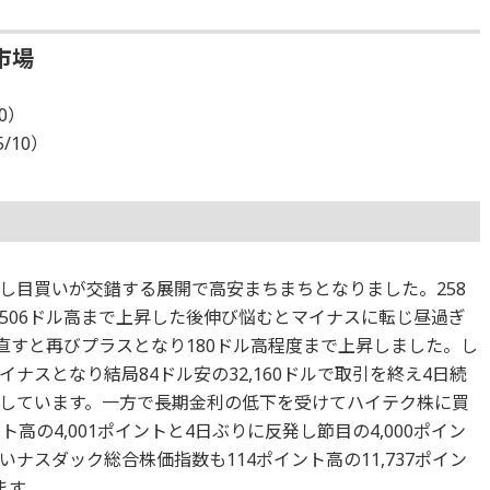
市場
10）
5/10）
し目買いが交錯する展開で高安まちまちとなりました。258
506ドル高まで上昇した後伸び悩むとマイナスに転じ昼過ぎ
直すと再びプラスとなり180ドル高程度まで上昇しました。し
ナスとなり結局84ドル安の32,160ドルで取引を終え4日続
しています。一方で長期金利の低下を受けてハイテク株に買
ト高の4,001ポイントと4日ぶりに反発し節目の4,000ポイン
ナスダック総合株価指数も114ポイント高の11,737ポイン
ます。