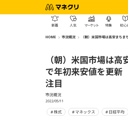
新着
人気
マーケット
特集
初心
HOME
市況概況
（朝）米国市場は高安まちま
（朝）米国市場は高
で年初来安値を更新
注目
市況概況
2022/05/11
株式
マネックス
日経平均