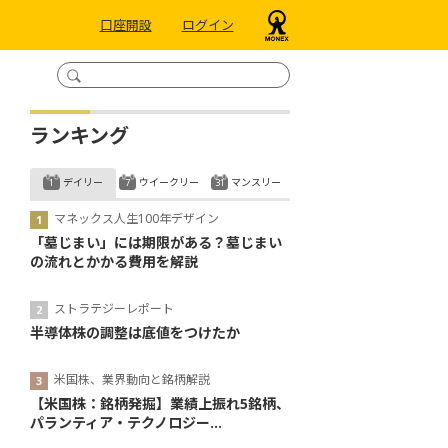
口座開設
ログイン
ランキング
デイリー
ウイークリー
マンスリー
マネックス人生100年デザイン
「墓じまい」には期限がある？墓じまい
の流れとかかる費用を解説
ストラテジーレポート
半導体株の調整は底値をつけたか
米国株、業界動向と銘柄解説
【米国株：銘柄発掘】業績上振れ5銘柄、
パランティア・テクノロジー...