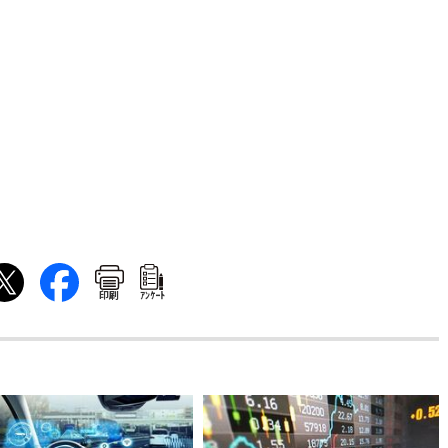
印刷
ｱﾝｹｰﾄ