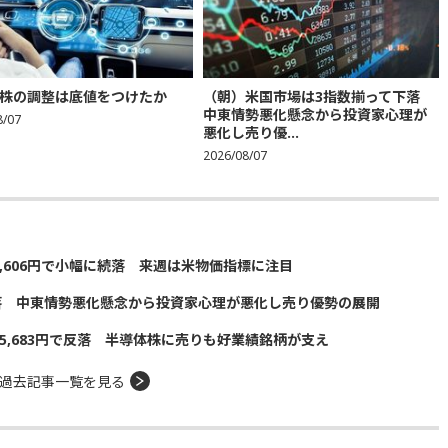
株の調整は底値をつけたか
（朝）米国市場は3指数揃って下落
中東情勢悪化懸念から投資家心理が
8/07
悪化し売り優...
2026/08/07
5,606円で小幅に続落 来週は米物価指標に注目
落 中東情勢悪化懸念から投資家心理が悪化し売り優勢の展開
5,683円で反落 半導体株に売りも好業績銘柄が支え
過去記事一覧を見る