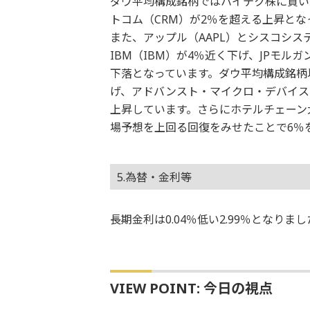
ダウ平均構成銘柄ではハイテク株に買い
トコム（CRM）が2％を超える上昇とな
また、アップル（AAPL）とシスコシス
IBM（IBM）が4％近く下げ、JPモル
下落となっています。ダウ平均構成銘柄
げ、アドバンスト・マイクロ・デバイス
上昇しています。さらにホテルチェーン
場予想を上回る回復をみせたことで6％
5.為替・金利等
長期金利は0.04％低い2.99％となり
VIEW POINT: 今日の視点