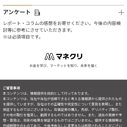
アンケート
レポート・コラムの感想をお寄せください。今後の内容検
討等に参考にさせていただきます。
※は必須項目です。
お金を学び、マーケットを知り、未来を描く
ご留意事項
本コンテンツは、情報提供を目的として行っております。
本コンテンツは、当社や当社が信頼できると考える情報源から提供されたもの
を提供していますが、当社はその正確性や完全性について意見を表明し、また
保証するものではございません。有価証券の購入、売却、デリバティブ取引、
その他の取引を推奨し、勧誘するものではありません。また、過去の実績や予
想・意見は、将来の結果を保証するものではございません。提供する情報等は
作成時現在のものであり、今後予告なしに変更または削除されることがござい