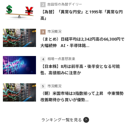
吉田恒の為替デイリー
【為替】「異常な円安」と1995年「異常な円
高」
市況概況
（まとめ）日経平均は2,342円高の66,300円で
大幅続伸 AI・半導体銘...
相場一点喜怒哀楽
【日本株】8月は前半高・後半安となる可能
性、高値掴みに注意か
市況概況
（朝）米国市場は3指数揃って上昇 中東情勢
改善期待から買いが優勢...
ランキング一覧を見る