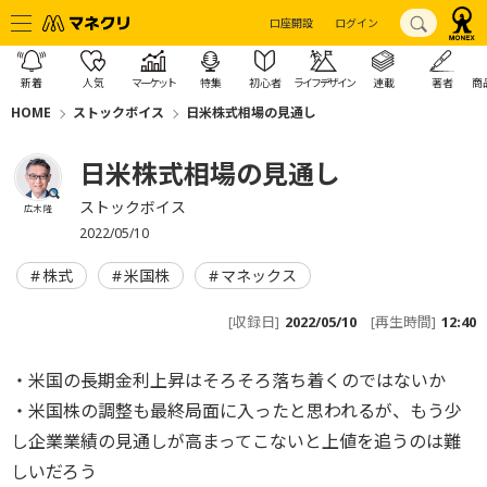
口座開設
ログイン
新着
人気
マーケット
特集
初心者
ライフデザイン
連載
著者
商
HOME
ストックボイス
日米株式相場の見通し
日米株式相場の見通し
ストックボイス
広木 隆
2022/05/10
株式
米国株
マネックス
[収録日]
2022/05/10
[再生時間]
12:40
・米国の長期金利上昇はそろそろ落ち着くのではないか
・米国株の調整も最終局面に入ったと思われるが、もう少
し企業業績の見通しが高まってこないと上値を追うのは難
しいだろう