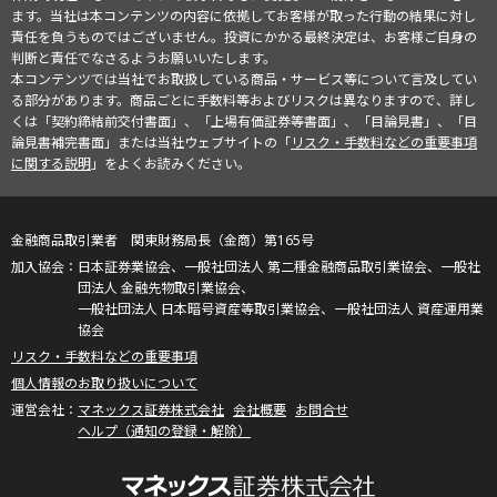
ます。当社は本コンテンツの内容に依拠してお客様が取った行動の結果に対し
責任を負うものではございません。投資にかかる最終決定は、お客様ご自身の
判断と責任でなさるようお願いいたします。
本コンテンツでは当社でお取扱している商品・サービス等について言及してい
る部分があります。商品ごとに手数料等およびリスクは異なりますので、詳し
くは「契約締結前交付書面」、「上場有価証券等書面」、「目論見書」、「目
論見書補完書面」または当社ウェブサイトの「
リスク・手数料などの重要事項
に関する説明
」をよくお読みください。
金融商品取引業者 関東財務局長（金商）第165号
日本証券業協会、一般社団法人 第二種金融商品取引業協会、一般社
団法人 金融先物取引業協会、
一般社団法人 日本暗号資産等取引業協会、一般社団法人 資産運用業
協会
リスク・手数料などの重要事項
個人情報のお取り扱いについて
マネックス証券株式会社
会社概要
お問合せ
ヘルプ（通知の登録・解除）