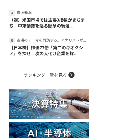
市況概況
（朝）米国市場では主要3指数がまちま
ち 中東情勢を巡る懸念の後退...
市場のテーマを再訪する。アナリストが読み解くテーマの本質
【日本株】株価77倍「第二のキオクシ
ア」を探せ！次の大化け企業を探...
ランキング一覧を見る