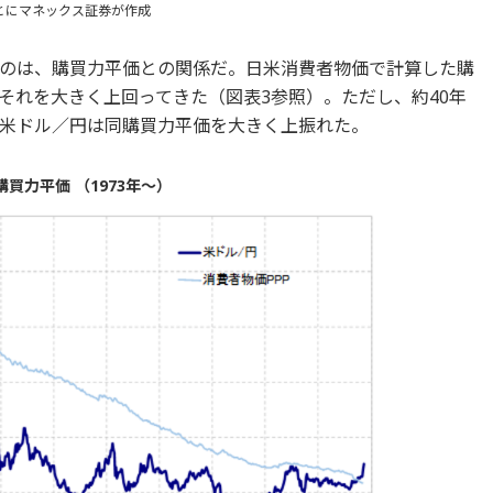
とにマネックス証券が作成
のは、購買力平価との関係だ。日米消費者物価で計算した購
それを大きく上回ってきた（図表3参照）。ただし、約40年
米ドル／円は同購買力平価を大きく上振れた。
買力平価 （1973年～）