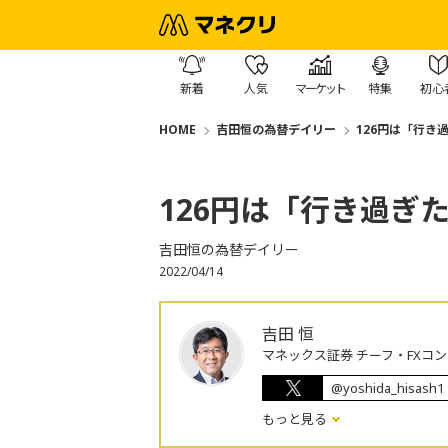
新着
人気
マーケット
特集
初心
HOME
吉田恒の為替デイリー
126円は「行き
126円は「行き過ぎ
吉田恒の為替デイリー
2022/04/14
吉田 恒
マネックス証券 チーフ・FXコ
@yoshida_hisash1
もっと見る