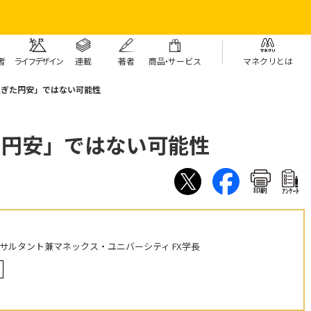
者
ライフデザイン
連載
著者
商
品・
サービス
マネクリとは
過ぎた円安」ではない可能性
た円安」ではない可能性
印刷
ｱﾝｹｰﾄ
ンサルタント兼マネックス・ユニバーシティ FX学長