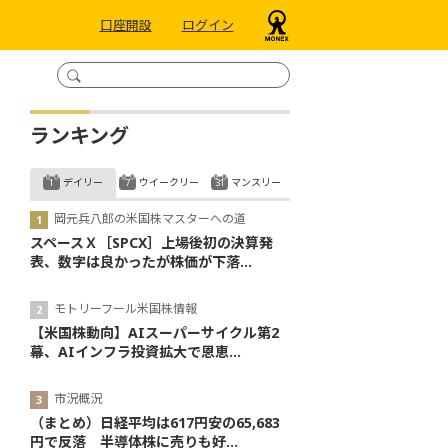
口座開設
ログイン
ランキング
デイリー
ウイークリー
マンスリー
岡元兵八郎の米国株マスターへの道
スペースＸ［SPCX］上場後初の決算発
表、数字は良かったが株価が下落...
モトリーフール米国株情報
【米国株動向】AIスーパーサイクル第2
幕、AIインフラ投資拡大で恩恵...
市況概況
（まとめ）日経平均は617円安の65,683
円で反落 半導体株に売りも好...