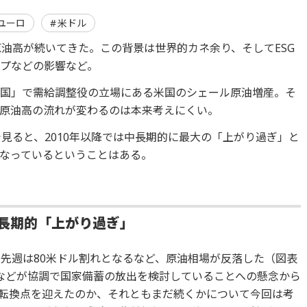
ユーロ
米ドル
原油高が続いてきた。この背景は世界的カネ余り、そしてESG
プなどの影響など。
油国」で需給調整役の立場にある米国のシェール原油増産。そ
原油高の流れが変わるのは本来考えにくい。
で見ると、2010年以降では中長期的に最大の「上がり過ぎ」と
なっているということはある。
長期的「上がり過ぎ」
が先週は80米ドル割れとなるなど、原油相場が反落した（図表
などが協調で国家備蓄の放出を検討していることへの懸念から
転換点を迎えたのか、それともまだ続くかについて今回は考