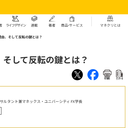
者
ライフデザイン
連載
著者
商
品・
サービス
マネクリとは
理由、そして反転の鍵とは？
、そして反転の鍵とは？
印刷
ｱﾝｹｰﾄ
ンサルタント兼マネックス・ユニバーシティ FX学長