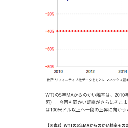
出所:リフィニティブ社データをもとにマネックス証
WTIの5年MAからのかい離率は、201
照）。今回も同かい離率がさらにそこまで
は100米ドル以上へ一段の上昇に向か
【図表3】WTIの5年MAからのかい離率その2 