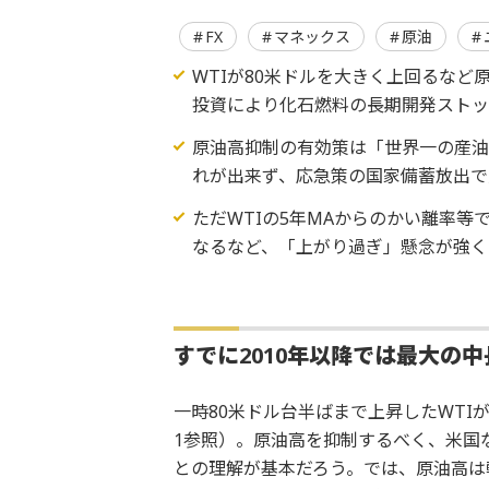
FX
マネックス
原油
WTIが80米ドルを大きく上回るなど
投資により化石燃料の長期開発ストッ
原油高抑制の有効策は「世界一の産
れが出来ず、応急策の国家備蓄放出で
ただWTIの5年MAからのかい離率等
なるなど、「上がり過ぎ」懸念が強く
すでに
2010
年以降では最大の中
一時80米ドル台半ばまで上昇したWTI
1参照）。原油高を抑制するべく、米国
との理解が基本だろう。では、原油高は