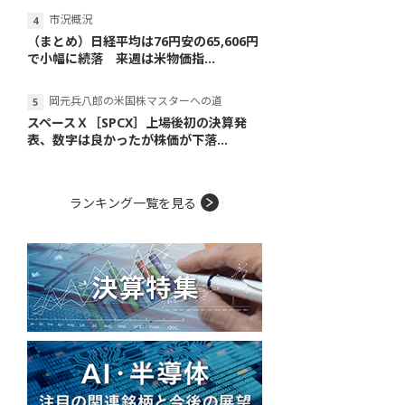
市況概況
（まとめ）日経平均は76円安の65,606円
で小幅に続落 来週は米物価指...
岡元兵八郎の米国株マスターへの道
スペースＸ［SPCX］上場後初の決算発
表、数字は良かったが株価が下落...
ランキング一覧を見る