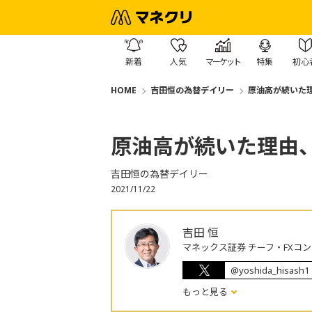
新着
人気
マーケット
特集
初心
HOME
吉田恒の為替デイリー
原油高が続いた
原油高が続いた理由
吉田恒の為替デイリー
2021/11/22
吉田 恒
マネックス証券 チーフ・FXコ
@yoshida_hisash1
もっと見る