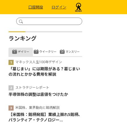
口座開設
ログイン
ランキング
デイリー
ウイークリー
マンスリー
マネックス人生100年デザイン
「墓じまい」には期限がある？墓じまい
の流れとかかる費用を解説
ストラテジーレポート
半導体株の調整は底値をつけたか
米国株、業界動向と銘柄解説
【米国株：銘柄発掘】業績上振れ5銘柄、
パランティア・テクノロジー...