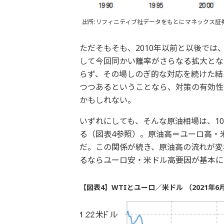
出所:リフィニティブ社データをもとにマネックス証
ただそもそも、2010年以前と以後で
して今回同かい離率がさらなる拡大とな
らず、その場しのぎ的な対応を続けた結
つつあるということなら、対策の有効性
かもしれない。
いずれにしても、そんな原油相場は、1
る（図表4参照）。原油高＝ユーロ高・
だ。この関係が続き、原油高の流れが変
るならユーロ安・米ドル高要因が基本に
【図表4】WTIとユーロ／米ドル （2021年6