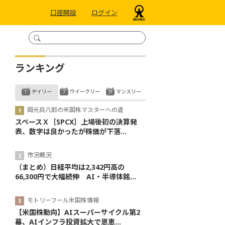
口座開設
ログイン
ランキング
デイリー
ウイークリー
マンスリー
岡元兵八郎の米国株マスターへの道
スペースＸ［SPCX］上場後初の決算発
表、数字は良かったが株価が下落...
市況概況
（まとめ）日経平均は2,342円高の
66,300円で大幅続伸 AI・半導体銘...
モトリーフール米国株情報
【米国株動向】AIスーパーサイクル第2
幕、AIインフラ投資拡大で恩恵...