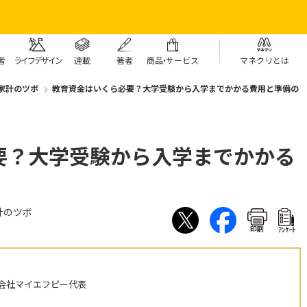
者
ライフデザイン
連載
著者
商
品・
サービス
マネクリとは
家計のツボ
教育資金はいくら必要？大学受験から入学までかかる費用と準備の
要？大学受験から入学までかかる
計のツボ
印刷
ｱﾝｹｰﾄ
会社マイエフピー代表