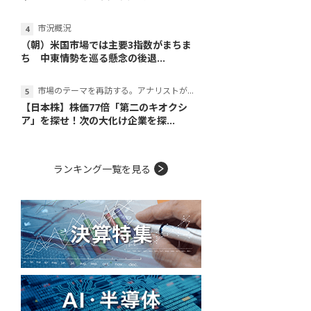
市況概況
（朝）米国市場では主要3指数がまちま
ち 中東情勢を巡る懸念の後退...
市場のテーマを再訪する。アナリストが読み解くテーマの本質
【日本株】株価77倍「第二のキオクシ
ア」を探せ！次の大化け企業を探...
ランキング一覧を見る