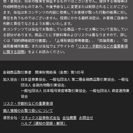
想・意見は、将来の結果を保証するものではございません。提供する情報等は
作成時現在のものであり、今後予告なしに変更または削除されることがござい
ます。当社は本コンテンツの内容に依拠してお客様が取った行動の結果に対し
責任を負うものではございません。投資にかかる最終決定は、お客様ご自身の
判断と責任でなさるようお願いいたします。
本コンテンツでは当社でお取扱している商品・サービス等について言及してい
る部分があります。商品ごとに手数料等およびリスクは異なりますので、詳し
くは「契約締結前交付書面」、「上場有価証券等書面」、「目論見書」、「目
論見書補完書面」または当社ウェブサイトの「
リスク・手数料などの重要事項
に関する説明
」をよくお読みください。
金融商品取引業者 関東財務局長（金商）第165号
日本証券業協会、一般社団法人 第二種金融商品取引業協会、一般社
団法人 金融先物取引業協会、
一般社団法人 日本暗号資産等取引業協会、一般社団法人 資産運用業
協会
リスク・手数料などの重要事項
個人情報のお取り扱いについて
マネックス証券株式会社
会社概要
お問合せ
ヘルプ（通知の登録・解除）