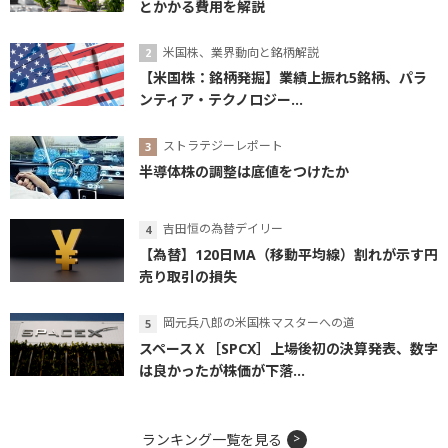
とかかる費用を解説
米国株、業界動向と銘柄解説
【米国株：銘柄発掘】業績上振れ5銘柄、パラ
ンティア・テクノロジー...
ストラテジーレポート
半導体株の調整は底値をつけたか
吉田恒の為替デイリー
【為替】120日MA（移動平均線）割れが示す円
売り取引の損失
岡元兵八郎の米国株マスターへの道
スペースＸ［SPCX］上場後初の決算発表、数字
は良かったが株価が下落...
ランキング一覧を見る