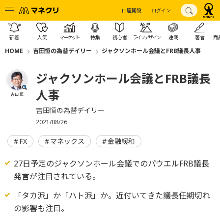
口座開設
ログイン
新着
人気
マーケット
特集
初心者
ライフデザイン
連載
著者
商
HOME
吉田恒の為替デイリー
ジャクソンホール会議とFRB議長人事
ジャクソンホール会議とFRB議長
人事
吉田 恒
吉田恒の為替デイリー
2021/08/26
FX
マネックス
金融緩和
27日予定のジャクソンホール会議でのパウエルFRB議長
発言が注目されている。
「タカ派」か「ハト派」か。近付いてきた議長任期切れ
の影響も注目。