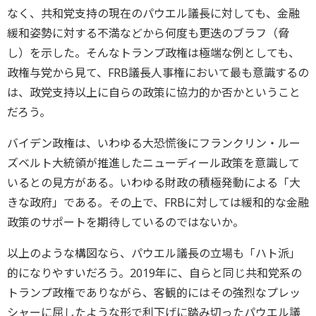
なく、共和党支持の現在のパウエル議長に対しても、金融
緩和姿勢に対する不満などから何度も更迭のブラフ（脅
し）を示した。そんなトランプ政権は極端な例としても、
政権与党から見て、FRB議長人事権において最も意識するの
は、政党支持以上に自らの政策に協力的か否かということ
だろう。
バイデン政権は、いわゆる大恐慌後にフランクリン・ルー
ズベルト大統領が推進したニューディール政策を意識して
いるとの見方がある。いわゆる財政の積極発動による「大
きな政府」である。その上で、FRBに対しては緩和的な金融
政策のサポートを期待しているのではないか。
以上のような構図なら、パウエル議長の立場も「ハト派」
的になりやすいだろう。2019年に、自らと同じ共和党系の
トランプ政権でありながら、客観的にはその強烈なプレッ
シャーに屈したような形で利下げに踏み切ったパウエル議