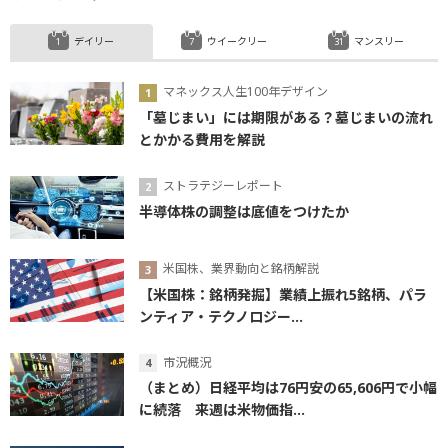
デイリー
ウイークリー
マンスリー
マネックス人生100年デザイン
「墓じまい」には期限がある？墓じまいの流れ
とかかる費用を解説
ストラテジーレポート
半導体株の調整は底値をつけたか
米国株、業界動向と銘柄解説
【米国株：銘柄発掘】業績上振れ5銘柄、パラ
ンティア・テクノロジー...
市況概況
（まとめ）日経平均は76円安の65,606円で小幅
に続落 来週は米物価指...