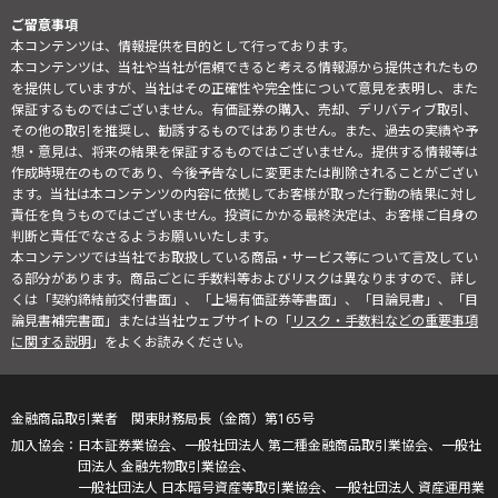
ご留意事項
本コンテンツは、情報提供を目的として行っております。
本コンテンツは、当社や当社が信頼できると考える情報源から提供されたもの
を提供していますが、当社はその正確性や完全性について意見を表明し、また
保証するものではございません。有価証券の購入、売却、デリバティブ取引、
その他の取引を推奨し、勧誘するものではありません。また、過去の実績や予
想・意見は、将来の結果を保証するものではございません。提供する情報等は
作成時現在のものであり、今後予告なしに変更または削除されることがござい
ます。当社は本コンテンツの内容に依拠してお客様が取った行動の結果に対し
責任を負うものではございません。投資にかかる最終決定は、お客様ご自身の
判断と責任でなさるようお願いいたします。
本コンテンツでは当社でお取扱している商品・サービス等について言及してい
る部分があります。商品ごとに手数料等およびリスクは異なりますので、詳し
くは「契約締結前交付書面」、「上場有価証券等書面」、「目論見書」、「目
論見書補完書面」または当社ウェブサイトの「
リスク・手数料などの重要事項
に関する説明
」をよくお読みください。
金融商品取引業者 関東財務局長（金商）第165号
日本証券業協会、一般社団法人 第二種金融商品取引業協会、一般社
団法人 金融先物取引業協会、
一般社団法人 日本暗号資産等取引業協会、一般社団法人 資産運用業