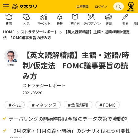
口座開設
ログイン
新着
人気
マーケット
特集
初心者
ライフデザイン
連載
著者
商
HOME
ストラテジーレポート
【英文読解精講】主語・述語/時制/仮定
法 FOMC議事要旨の読み方
【英文読解精講】主語・述語/時
制/仮定法 FOMC議事要旨の読
広木 隆
み方
ストラテジーレポート
2021/08/20
株式
マネックス
金融緩和
FOMC
テーパリングの開始時期は今後のデータ次第で流動的
「9月決定・11月の縮小開始」のシナリオは狂う可能性