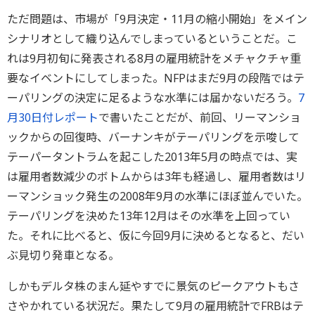
ただ問題は、市場が「9月決定・11月の縮小開始」をメイン
シナリオとして織り込んでしまっているということだ。こ
れは9月初旬に発表される8月の雇用統計をメチャクチャ重
要なイベントにしてしまった。NFPはまだ9月の段階ではテ
ーパリングの決定に足るような水準には届かないだろう。
7
月30日付レポート
で書いたことだが、前回、リーマンショ
ックからの回復時、バーナンキがテーパリングを示唆して
テーパータントラムを起こした2013年5月の時点では、実
は雇用者数減少のボトムからは3年も経過し、雇用者数はリ
ーマンショック発生の2008年9月の水準にほぼ並んでいた。
テーパリングを決めた13年12月はその水準を上回ってい
た。それに比べると、仮に今回9月に決めるとなると、だい
ぶ見切り発車となる。
しかもデルタ株のまん延やすでに景気のピークアウトもさ
さやかれている状況だ。果たして9月の雇用統計でFRBはテ