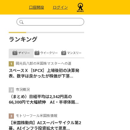
口座開設
ログイン
ランキング
デイリー
ウイークリー
マンスリー
岡元兵八郎の米国株マスターへの道
スペースＸ［SPCX］上場後初の決算発
表、数字は良かったが株価が下落...
市況概況
（まとめ）日経平均は2,342円高の
66,300円で大幅続伸 AI・半導体銘...
モトリーフール米国株情報
【米国株動向】AIスーパーサイクル第2
幕、AIインフラ投資拡大で恩恵...