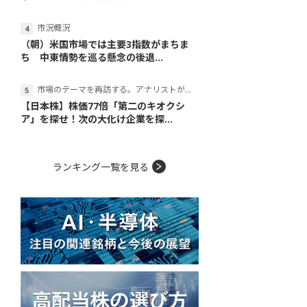
市況概況
（朝）米国市場では主要3指数がまちま
ち 中東情勢を巡る懸念の後退...
市場のテーマを再訪する。アナリストが読み解くテーマの本質
【日本株】株価77倍「第二のキオクシ
ア」を探せ！次の大化け企業を探...
ランキング一覧を見る