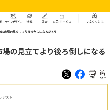
者
ライフデザイン
連載
著者
商
品・
サービス
マネクリとは
始は市場の見立てより後ろ倒しになるだろう
市場の見立てより後ろ倒しになる
印刷
ｱﾝｹｰﾄ
テジスト