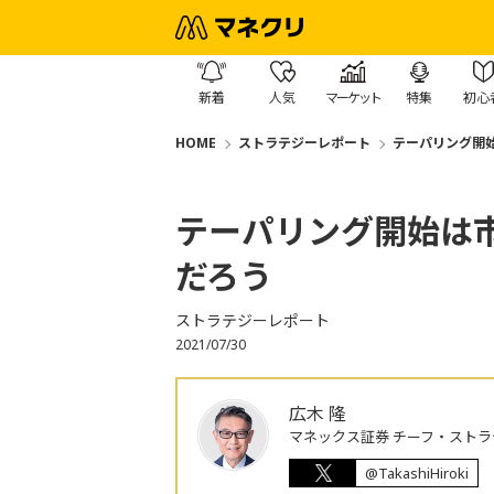
新着
人気
マーケット
特集
初心
HOME
ストラテジーレポート
テーパリング開
テーパリング開始は
だろう
ストラテジーレポート
2021/07/30
広木 隆
マネックス証券 チーフ・ストラ
@TakashiHiroki