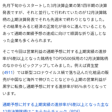
先月下旬からスタートした3月決算企業の第1四半期の決算
発表ですが、それと並行して行われていたのが12月決算銘
柄の上期決算発表でそれも先週末で終わりとなりました。
その結果をみると経済の正常化が徐々に進んでいることも
あって通期の業績予想の達成に向けて順調な折り返しとな
った企業も多くみられます。
そこで今回は営業利益の通期予想に対する上期実績の進捗
率が6割以上となった銘柄をTOPIX500採用の12月決算銘柄
のなかからピックアップしてみました。例えば資生堂
(
4911
）では新型コロナウイルス禍で落ち込んだ化粧品の販
売が中国など海外で伸びたことなどから上期の営業利益が
黒字に転換し通期予想に対する進捗率が85％余りとなって
います。
通期予想に対する上期実績の進捗率が6割以上となった主な
12月決算銘柄はこちらからチェック（PDF）