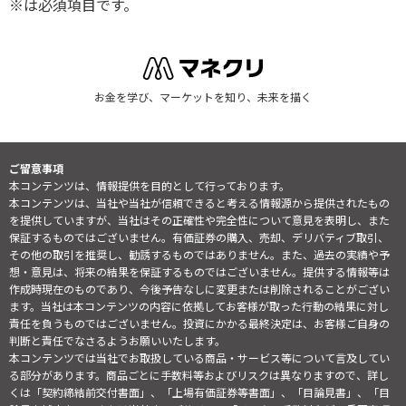
※は必須項目です。
お金を学び、マーケットを知り、未来を描く
ご留意事項
本コンテンツは、情報提供を目的として行っております。
本コンテンツは、当社や当社が信頼できると考える情報源から提供されたもの
を提供していますが、当社はその正確性や完全性について意見を表明し、また
保証するものではございません。有価証券の購入、売却、デリバティブ取引、
その他の取引を推奨し、勧誘するものではありません。また、過去の実績や予
想・意見は、将来の結果を保証するものではございません。提供する情報等は
作成時現在のものであり、今後予告なしに変更または削除されることがござい
ます。当社は本コンテンツの内容に依拠してお客様が取った行動の結果に対し
責任を負うものではございません。投資にかかる最終決定は、お客様ご自身の
判断と責任でなさるようお願いいたします。
本コンテンツでは当社でお取扱している商品・サービス等について言及してい
る部分があります。商品ごとに手数料等およびリスクは異なりますので、詳し
くは「契約締結前交付書面」、「上場有価証券等書面」、「目論見書」、「目