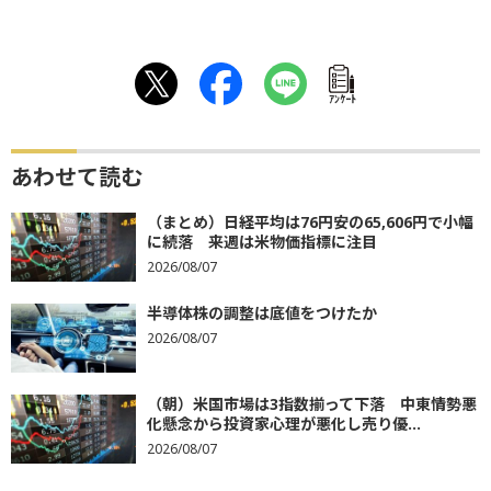
ｱﾝｹｰﾄ
あわせて読む
（まとめ）日経平均は76円安の65,606円で小幅
に続落 来週は米物価指標に注目
2026/08/07
半導体株の調整は底値をつけたか
2026/08/07
（朝）米国市場は3指数揃って下落 中東情勢悪
化懸念から投資家心理が悪化し売り優...
2026/08/07