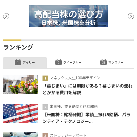
ランキング
デイリー
ウイークリー
マンスリー
マネックス人生100年デザイン
「墓じまい」には期限がある？墓じまいの流れ
とかかる費用を解説
米国株、業界動向と銘柄解説
【米国株：銘柄発掘】業績上振れ5銘柄、パラ
ンティア・テクノロジー...
ストラテジーレポート