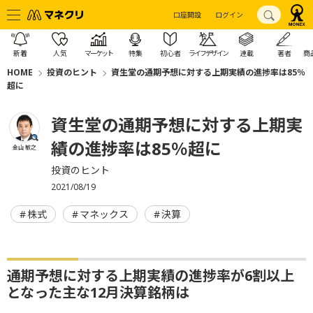
口座開設
ログイン
新着
人気
マーケット
特集
初心者
ライフデザイン
連載
著者
商
HOME
投資のヒント
資生堂の通期予想に対する上期実績の進捗率は85％
超に
資生堂の通期予想に対する上期実
績の進捗率は85％超に
金山 敏之
投資のヒント
2021/08/19
株式
マネックス
決算
通期予想に対する上期実績の進捗率が6割以上
となった主な12月決算銘柄は