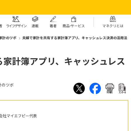
者
ライフデザイン
連載
著者
商
品・
サービス
マネクリとは
家計のツボ
夫婦で家計を共有する家計簿アプリ、キャッシュレス決済の活用法
る家計簿アプリ、キャッシュレス
計のツボ
印刷
ｱﾝｹｰﾄ
会社マイエフピー代表