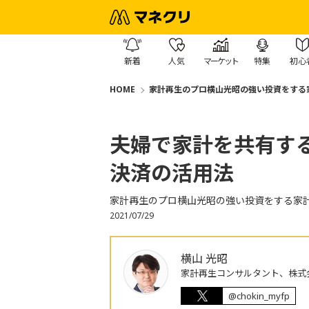
新着
人気
マーケット
特集
初心
HOME
家計再生のプロ横山光昭の強い投資をする
夫婦で家計を共有す
決済の活用法
家計再生のプロ横山光昭の強い投資をする家
2021/07/29
横山 光昭
家計再生コンサルタント、株式
@chokin_myfp