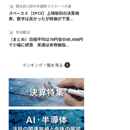
岡元兵八郎の米国株マスターへの道
スペースＸ［SPCX］上場後初の決算発
表、数字は良かったが株価が下落...
市況概況
（まとめ）日経平均は76円安の65,606円
で小幅に続落 来週は米物価指...
ランキング一覧を見る