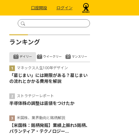
口座開設
ログイン
ランキング
デイリー
ウイークリー
マンスリー
マネックス人生100年デザイン
「墓じまい」には期限がある？墓じまい
の流れとかかる費用を解説
ストラテジーレポート
半導体株の調整は底値をつけたか
米国株、業界動向と銘柄解説
【米国株：銘柄発掘】業績上振れ5銘柄、
パランティア・テクノロジー...