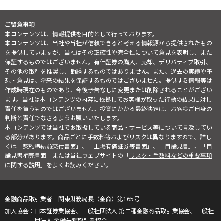
ご留意事項
本コンテンツは、情報提供を目的として行っております。
本コンテンツは、当社や当社が信頼できると考える情報源から提供されたもの
を提供していますが、当社はその正確性や完全性について意見を表明し、また
保証するものではございません。有価証券の購入、売却、デリバティブ取引、
その他の取引を推奨し、勧誘するものではありません。また、過去の実績や予
想・意見は、将来の結果を保証するものではございません。提供する情報等は
作成時現在のものであり、今後予告なしに変更または削除されることがござい
ます。当社は本コンテンツの内容に依拠してお客様が取った行動の結果に対し
責任を負うものではございません。投資にかかる最終決定は、お客様ご自身の
判断と責任でなさるようお願いいたします。
本コンテンツでは当社でお取扱している商品・サービス等について言及してい
る部分があります。商品ごとに手数料等およびリスクは異なりますので、詳し
くは「契約締結前交付書面」、「上場有価証券等書面」、「目論見書」、「目
論見書補完書面」または当社ウェブサイトの「
リスク・手数料などの重要事項
に関する説明
」をよくお読みください。
金融商品取引業者 関東財務局長（金商）第165号
日本証券業協会、一般社団法人 第二種金融商品取引業協会、一般社
団法人 金融先物取引業協会、