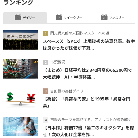
ランキング
デイリー
ウイークリー
マンスリー
岡元兵八郎の米国株マスターへの道
スペースＸ［SPCX］上場後初の決算発表、数字
は良かったが株価が下落...
市況概況
（まとめ）日経平均は2,342円高の66,300円で
大幅続伸 AI・半導体銘...
吉田恒の為替デイリー
【為替】「異常な円安」と1995年「異常な円
高」
市場のテーマを再訪する。アナリストが読み解くテーマの本質
【日本株】株価77倍「第二のキオクシア」を探
せ！次の大化け企業を探...