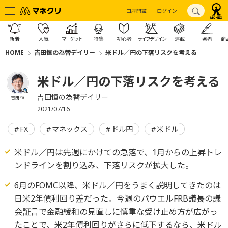
口座開設
ログイン
新着
人気
マーケット
特集
初心者
ライフデザイン
連載
著者
商
HOME
吉田恒の為替デイリー
米ドル／円の下落リスクを考える
米ドル／円の下落リスクを考える
吉田恒の為替デイリー
吉田 恒
2021/07/16
FX
マネックス
ドル円
米ドル
米ドル／円は先週にかけての急落で、1月からの上昇トレ
ンドラインを割り込み、下落リスクが拡大した。
6月のFOMC以降、米ドル／円をうまく説明してきたのは
日米2年債利回り差だった。今週のパウエルFRB議長の議
会証言で金融緩和の見直しに慎重な受け止め方が広がっ
たことで、米2年債利回りがさらに低下するなら、米ドル