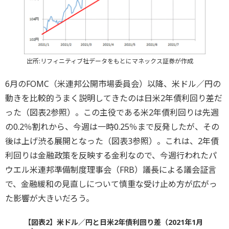
出所:リフィニティブ社データをもとにマネックス証券が作成
6月のFOMC（米連邦公開市場委員会）以降、米ドル／円の
動きを比較的うまく説明してきたのは日米2年債利回り差だ
った（図表2参照）。この主役である米2年債利回りは先週
の0.2％割れから、今週は一時0.25％まで反発したが、その
後は上げ渋る展開となった（図表3参照）。これは、2年債
利回りは金融政策を反映する金利なので、今週行われたパ
ウエル米連邦準備制度理事会（FRB）議長による議会証言
で、金融緩和の見直しについて慎重な受け止め方が広がっ
た影響が大きいだろう。
【図表2】米ドル／円と日米2年債利回り差（2021年1月