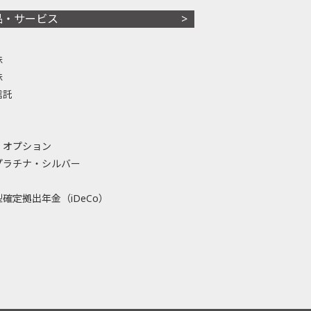
品・サービス
株
株
信託
・オプション
プラチナ・シルバー
確定拠出年金（iDeCo）