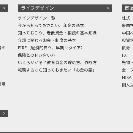
ライフデザイン
商
ライフデザイン一覧
株式
今から知っておきたい、年金の基本
米国
知っておこう、老後資金・相続の基本知識
中国
介護に関わるお金・制度の基本
投資
考え
FIRE（経済的自立、早期リタイア）
債券
保険との付き合い方
FX
いくらかかる？教育資金の貯め方、作り方
先物
転職するなら知っておきたい「お金の話」
金・
NISA
極意
個人型