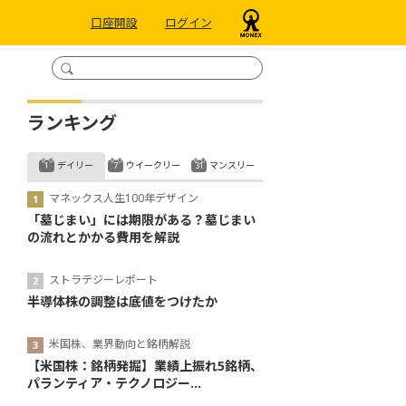
口座開設
ログイン
ランキング
デイリー
ウイークリー
マンスリー
マネックス人生100年デザイン
「墓じまい」には期限がある？墓じまい
の流れとかかる費用を解説
ストラテジーレポート
半導体株の調整は底値をつけたか
米国株、業界動向と銘柄解説
【米国株：銘柄発掘】業績上振れ5銘柄、
パランティア・テクノロジー...