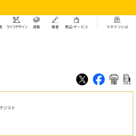
者
ライフデザイン
連載
著者
商
品・
サービス
マネクリとは
印刷
ｱﾝｹｰﾄ
テジスト