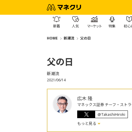
新着
人気
マーケット
特集
初心
HOME
新潮流
父の日
父の日
新潮流
2021/06/14
広木 隆
マネックス証券 チーフ・ストラ
@TakashiHiroki
もっと見る