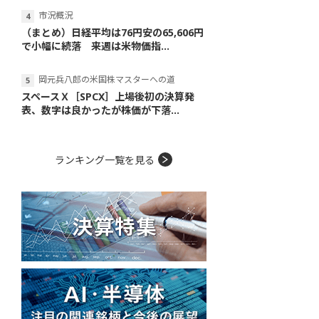
市況概況
（まとめ）日経平均は76円安の65,606円
で小幅に続落 来週は米物価指...
岡元兵八郎の米国株マスターへの道
スペースＸ［SPCX］上場後初の決算発
表、数字は良かったが株価が下落...
ランキング一覧を見る