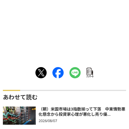
ｱﾝｹｰﾄ
あわせて読む
（朝）米国市場は3指数揃って下落 中東情勢悪
化懸念から投資家心理が悪化し売り優...
2026/08/07