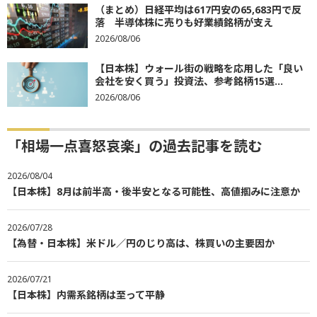
（まとめ）日経平均は617円安の65,683円で反
落 半導体株に売りも好業績銘柄が支え
2026/08/06
【日本株】ウォール街の戦略を応用した「良い
会社を安く買う」投資法、参考銘柄15選...
2026/08/06
「相場一点喜怒哀楽」の過去記事を読む
2026/08/04
【日本株】8月は前半高・後半安となる可能性、高値掴みに注意か
2026/07/28
【為替・日本株】米ドル／円のじり高は、株買いの主要因か
2026/07/21
【日本株】内需系銘柄は至って平静