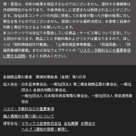
想・意見は、将来の結果を保証するものではございません。提供する情報等は
作成時現在のものであり、今後予告なしに変更または削除されることがござい
ます。当社は本コンテンツの内容に依拠してお客様が取った行動の結果に対し
責任を負うものではございません。投資にかかる最終決定は、お客様ご自身の
判断と責任でなさるようお願いいたします。
本コンテンツでは当社でお取扱している商品・サービス等について言及してい
る部分があります。商品ごとに手数料等およびリスクは異なりますので、詳し
くは「契約締結前交付書面」、「上場有価証券等書面」、「目論見書」、「目
論見書補完書面」または当社ウェブサイトの「
リスク・手数料などの重要事項
に関する説明
」をよくお読みください。
金融商品取引業者 関東財務局長（金商）第165号
日本証券業協会、一般社団法人 第二種金融商品取引業協会、一般社
団法人 金融先物取引業協会、
一般社団法人 日本暗号資産等取引業協会、一般社団法人 資産運用業
協会
リスク・手数料などの重要事項
個人情報のお取り扱いについて
マネックス証券株式会社
会社概要
お問合せ
ヘルプ（通知の登録・解除）