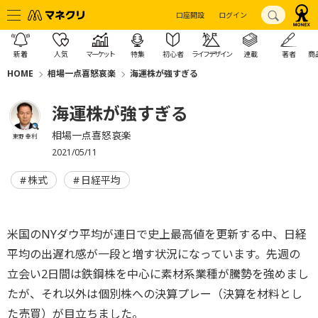
口座開設
ログイン
新着
人気
マーケット
特集
初心者
ライフデザイン
連載
著者
商
HOME
相場一点喜怒哀楽
海運株が強すぎる
海運株が強すぎる
相場一点喜怒哀楽
東野 幸利
2021/05/11
株式
日経平均
米国のNYダウ平均が連日で史上最高値を更新する中、日経
平均の出遅れ感が一段と増す状況になっています。先週の
立会い2日間は鉄鋼株を中心に素材系業種が騰勢を強めまし
たが、それ以外は個別株への決算プレー（決算を材料とし
た売買）が目立ちました。