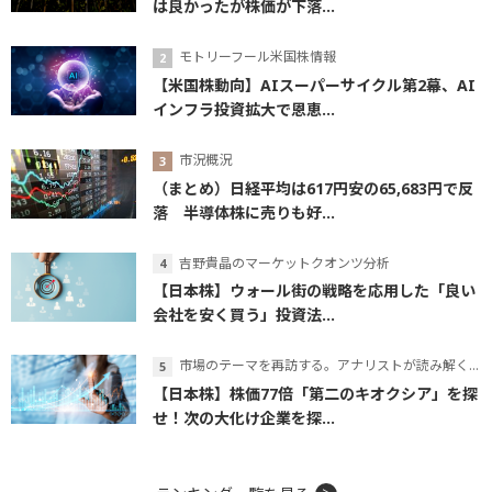
は良かったが株価が下落...
モトリーフール米国株情報
【米国株動向】AIスーパーサイクル第2幕、AI
インフラ投資拡大で恩恵...
市況概況
（まとめ）日経平均は617円安の65,683円で反
落 半導体株に売りも好...
吉野貴晶のマーケットクオンツ分析
【日本株】ウォール街の戦略を応用した「良い
会社を安く買う」投資法...
市場のテーマを再訪する。アナリストが読み解くテーマの本質
【日本株】株価77倍「第二のキオクシア」を探
せ！次の大化け企業を探...