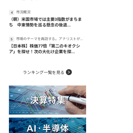
市況概況
（朝）米国市場では主要3指数がまちま
ち 中東情勢を巡る懸念の後退...
市場のテーマを再訪する。アナリストが読み解くテーマの本質
【日本株】株価77倍「第二のキオクシ
ア」を探せ！次の大化け企業を探...
ランキング一覧を見る