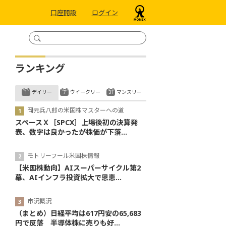
口座開設
ログイン
ランキング
デイリー
ウイークリー
マンスリー
岡元兵八郎の米国株マスターへの道
スペースＸ［SPCX］上場後初の決算発
表、数字は良かったが株価が下落...
モトリーフール米国株情報
【米国株動向】AIスーパーサイクル第2
幕、AIインフラ投資拡大で恩恵...
市況概況
（まとめ）日経平均は617円安の65,683
円で反落 半導体株に売りも好...