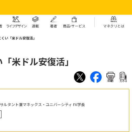
者
ライフデザイン
連載
著者
商
品・
サービス
マネクリとは
にくい「米ドル安復活」
い「米ドル安復活」
印刷
ｱﾝｹｰﾄ
ンサルタント兼マネックス・ユニバーシティ FX学長