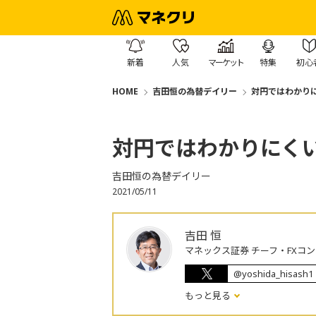
新着
人気
マーケット
特集
初心
HOME
吉田恒の為替デイリー
対円ではわかり
対円ではわかりにく
吉田恒の為替デイリー
2021/05/11
吉田 恒
マネックス証券 チーフ・FXコ
@yoshida_hisash1
もっと見る