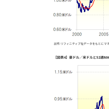
出所:リフィニティブ社データをもとにマ
【図表4】豪ドル／米ドルと52週MA