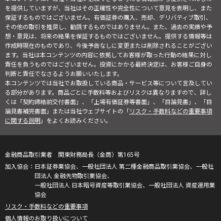
を提供していますが、当社はその正確性や完全性について意見を表明し、また
保証するものではございません。有価証券の購入、売却、デリバティブ取引、
その他の取引を推奨し、勧誘するものではありません。また、過去の実績や予
想・意見は、将来の結果を保証するものではございません。提供する情報等は
作成時現在のものであり、今後予告なしに変更または削除されることがござい
ます。当社は本コンテンツの内容に依拠してお客様が取った行動の結果に対し
責任を負うものではございません。投資にかかる最終決定は、お客様ご自身の
判断と責任でなさるようお願いいたします。
本コンテンツでは当社でお取扱している商品・サービス等について言及してい
る部分があります。商品ごとに手数料等およびリスクは異なりますので、詳し
くは「契約締結前交付書面」、「上場有価証券等書面」、「目論見書」、「目
論見書補完書面」または当社ウェブサイトの「
リスク・手数料などの重要事項
に関する説明
」をよくお読みください。
金融商品取引業者 関東財務局長（金商）第165号
日本証券業協会、一般社団法人 第二種金融商品取引業協会、一般社
団法人 金融先物取引業協会、
一般社団法人 日本暗号資産等取引業協会、一般社団法人 資産運用業
協会
リスク・手数料などの重要事項
個人情報のお取り扱いについて