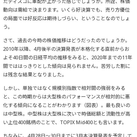
たディスコに軍配が上がった感じでしょうか。所詮、株価
動向は需給で決まります。いくら好決算でも、売り方優位
の局面では好反応は期待しづらい、ということなのでしょ
う。
さて、過去の今時の株価推移はどうだったのでしょうか。
2010年以降、4月後半の決算発表が本格化する直前からお
よそ40日間の日経平均の推移をみると、2020年までの11年
間でははっきりとした傾向は見られません。苦労した割に
は残念な結果となりました。
しかし、単独ではなく規模別指数で相対間の強弱をみる
と、この時期からは大型株のパフォーマンスが相対的に悪
化する傾向になることがわかります（図表）。最も良いの
は中型株。中型株は大型株に次いで時価総額と流動性が高
い上位400銘柄のことで、TOPIX Mid400とも言います。
ちなみに、4月28日～30日までに3月本決算発表を予定して