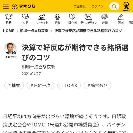
口座開設
ログイン
新着
人気
マーケット
特集
初心者
ライフデザイン
連載
著者
商
HOME
相場一点喜怒哀楽
決算で好反応が期待できる銘柄選びのコツ
決算で好反応が期待できる銘柄選
びのコツ
東野 幸利
相場一点喜怒哀楽
2021/04/27
株式
日経平均
TOPIX
銘柄選び
日経平均は方向感が出づらい環境が続きそうです。日銀政
策決定会合やFOMC（米連邦公開市場委員会）、バイデン