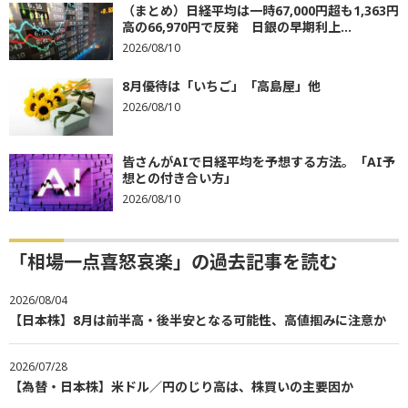
（まとめ）日経平均は一時67,000円超も1,363円
高の66,970円で反発 日銀の早期利上...
2026/08/10
8月優待は「いちご」「高島屋」他
2026/08/10
皆さんがAIで日経平均を予想する方法。「AI予
想との付き合い方」
2026/08/10
「相場一点喜怒哀楽」の過去記事を読む
2026/08/04
【日本株】8月は前半高・後半安となる可能性、高値掴みに注意か
2026/07/28
【為替・日本株】米ドル／円のじり高は、株買いの主要因か