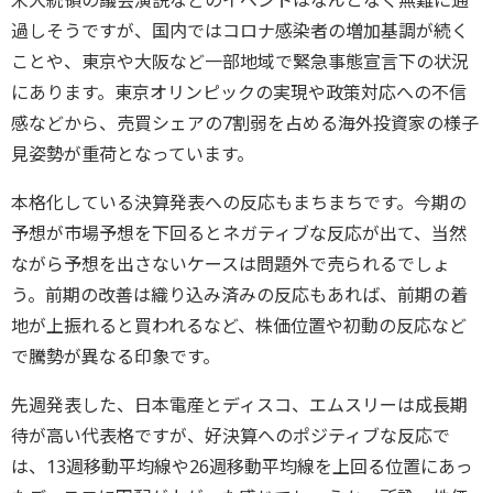
米大統領の議会演説などのイベントはなんとなく無難に通
過しそうですが、国内ではコロナ感染者の増加基調が続く
ことや、東京や大阪など一部地域で緊急事態宣言下の状況
にあります。東京オリンピックの実現や政策対応への不信
感などから、売買シェアの7割弱を占める海外投資家の様子
見姿勢が重荷となっています。
本格化している決算発表への反応もまちまちです。今期の
予想が市場予想を下回るとネガティブな反応が出て、当然
ながら予想を出さないケースは問題外で売られるでしょ
う。前期の改善は織り込み済みの反応もあれば、前期の着
地が上振れると買われるなど、株価位置や初動の反応など
で騰勢が異なる印象です。
先週発表した、日本電産とディスコ、エムスリーは成長期
待が高い代表格ですが、好決算へのポジティブな反応で
は、13週移動平均線や26週移動平均線を上回る位置にあっ