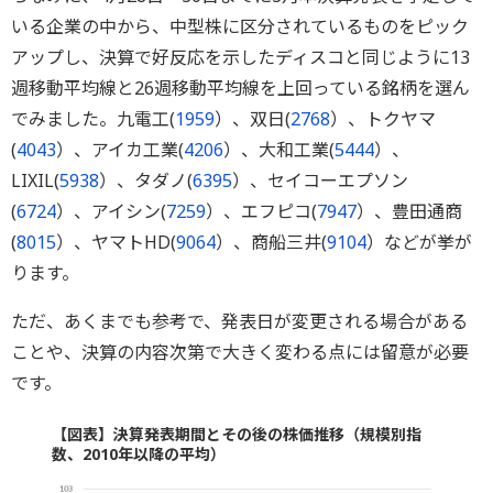
いる企業の中から、中型株に区分されているものをピック
アップし、決算で好反応を示したディスコと同じように13
週移動平均線と26週移動平均線を上回っている銘柄を選ん
でみました。九電工(
1959
）、双日(
2768
）、トクヤマ
(
4043
）、アイカ工業(
4206
）、大和工業(
5444
）、
LIXIL(
5938
）、タダノ(
6395
）、セイコーエプソン
(
6724
）、アイシン(
7259
）、エフピコ(
7947
）、豊田通商
(
8015
）、ヤマトHD(
9064
）、商船三井(
9104
）などが挙が
ります。
ただ、あくまでも参考で、発表日が変更される場合がある
ことや、決算の内容次第で大きく変わる点には留意が必要
です。
【図表】決算発表期間とその後の株価推移（規模別指
数、2010年以降の平均）