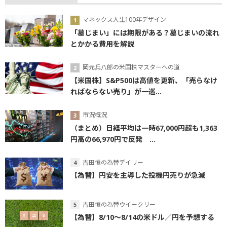
マネックス人生100年デザイン
「墓じまい」には期限がある？墓じまいの流れ
とかかる費用を解説
岡元兵八郎の米国株マスターへの道
【米国株】S&P500は高値を更新、「売らなけ
ればならない売り」が一巡...
市況概況
（まとめ）日経平均は一時67,000円超も1,363
円高の66,970円で反発 ...
吉田恒の為替デイリー
【為替】円安を主導した投機円売りが急減
吉田恒の為替ウイークリー
【為替】8/10～8/14の米ドル／円を予想する