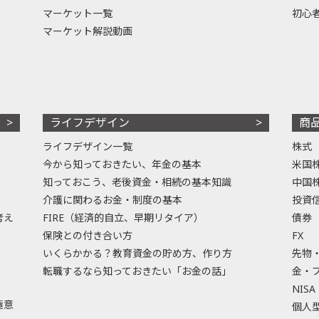
マーケット一覧
初心
マーケット解説動画
ライフデザイン
商
ライフデザイン一覧
株式
今から知っておきたい、年金の基本
米国
知っておこう、老後資金・相続の基本知識
中国
介護に関わるお金・制度の基本
投資
考え
FIRE（経済的自立、早期リタイア）
債券
保険との付き合い方
FX
いくらかかる？教育資金の貯め方、作り方
先物
転職するなら知っておきたい「お金の話」
金・
NISA
極意
個人型