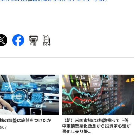
印刷
ｱﾝｹｰﾄ
株の調整は底値をつけたか
（朝）米国市場は3指数揃って下落
中東情勢悪化懸念から投資家心理が
8/07
悪化し売り優...