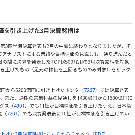
価を引き上げた3月決算銘柄は
の第3四半期決算発表も2月の中旬に終わりとなりましたが、そ
てアナリストによる業績や目標株価の見直しも一通り進んだと
の間に決算を発表したTOPIX500採用の3月決算銘柄を対象
引き上げたもの（足元の株価を上回るもののみ対象）をピック
億円から5200億円に引き上げたホンダ（
7267
）では決算発表
。また、通期の営業利益の見通しを1430億円から1600億円に
グス（
4901
）でも11社が目標株価を引き上げたうえ、日本製
産（
7201
）でも決算発表後に10社が目標株価を引き上げてい
上げた3月決算銘柄はこちらからチェック（PDF）