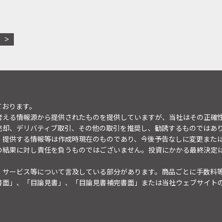
ております。
考える情報源から提供されたものを提供していますが、当社はその正確
売却、デリバティブ取引、その他の取引を推奨し、勧誘するものではあ
。提供する情報等は作成時現在のものであり、今後予告なしに変更また
の結果に対し責任を負うものではございません。投資にかかる最終決定
・サービス等について言及している部分があります。商品ごとに手数料
書面」、「目論見書」、「目論見書補完書面」または当社ウェブサイト