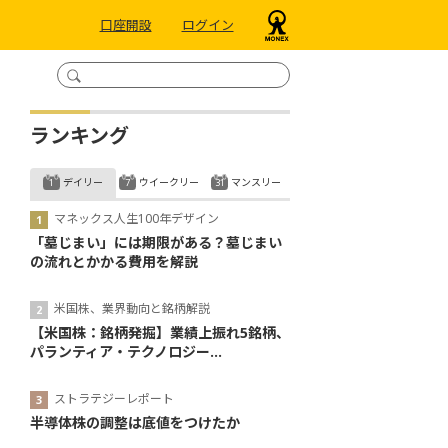
口座開設
ログイン
ランキング
デイリー
ウイークリー
マンスリー
マネックス人生100年デザイン
「墓じまい」には期限がある？墓じまい
の流れとかかる費用を解説
米国株、業界動向と銘柄解説
【米国株：銘柄発掘】業績上振れ5銘柄、
パランティア・テクノロジー...
ストラテジーレポート
半導体株の調整は底値をつけたか