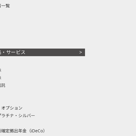
者一覧
品・サービス
株
株
信託
・オプション
プラチナ・シルバー
確定拠出年金（iDeCo）