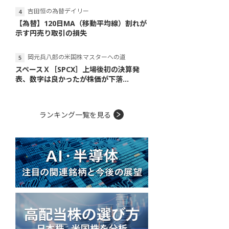
吉田恒の為替デイリー
【為替】120日MA（移動平均線）割れが
示す円売り取引の損失
岡元兵八郎の米国株マスターへの道
スペースＸ［SPCX］上場後初の決算発
表、数字は良かったが株価が下落...
ランキング一覧を見る