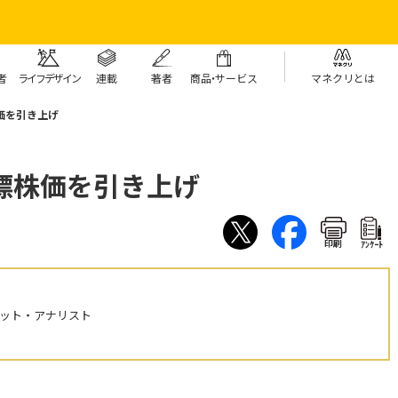
者
ライフデザイン
連載
著者
商
品・
サービス
マネクリとは
価を引き上げ
標株価を引き上げ
印刷
ｱﾝｹｰﾄ
ケット・アナリスト