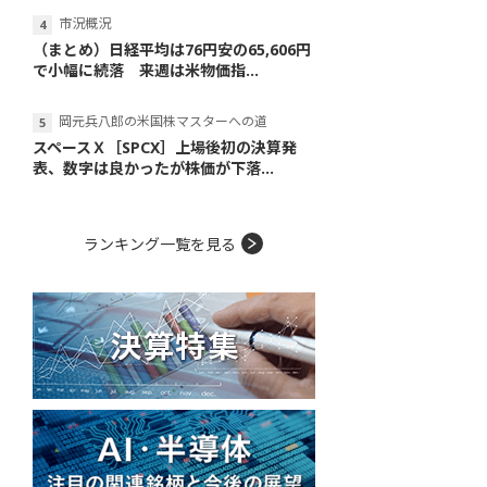
市況概況
（まとめ）日経平均は76円安の65,606円
で小幅に続落 来週は米物価指...
岡元兵八郎の米国株マスターへの道
スペースＸ［SPCX］上場後初の決算発
表、数字は良かったが株価が下落...
ランキング一覧を見る