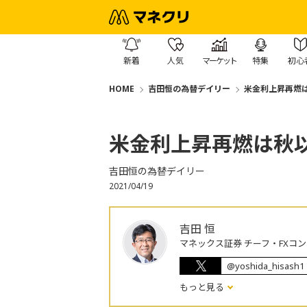
新着
人気
マーケット
特集
初心
HOME
吉田恒の為替デイリー
米金利上昇再燃
米金利上昇再燃は秋
吉田恒の為替デイリー
2021/04/19
吉田 恒
マネックス証券 チーフ・FXコ
@yoshida_hisash1
もっと見る