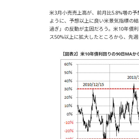
米3月小売売上高が、前月比5.8%増の
ように、予想以上に良い米景気指標の結
過ぎ」の反動が主因だろう。米10年債利
ス50%以上に拡大したところから、先週
【図表2】米10年債利回りの90日MAから