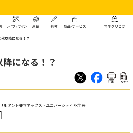
者
ライフデザイン
連載
著者
商
品・
サービス
マネクリとは
は秋以降になる！？
以降になる！？
印刷
ｱﾝｹｰﾄ
ンサルタント兼マネックス・ユニバーシティ FX学長