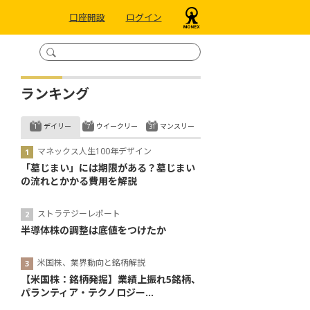
口座開設
ログイン
ランキング
デイリー
ウイークリー
マンスリー
マネックス人生100年デザイン
「墓じまい」には期限がある？墓じまい
の流れとかかる費用を解説
ストラテジーレポート
半導体株の調整は底値をつけたか
米国株、業界動向と銘柄解説
【米国株：銘柄発掘】業績上振れ5銘柄、
パランティア・テクノロジー...