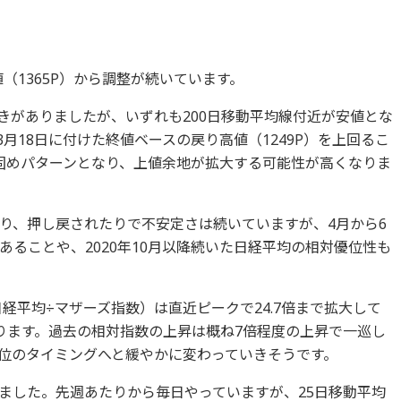
値（1365P）から調整が続いています。
動きがありましたが、いずれも200日移動平均線付近が安値とな
月18日に付けた終値ベースの戻り高値（1249P）を上回るこ
固めパターンとなり、上値余地が拡大する可能性が高くなりま
り、押し戻されたりで不安定さは続いていますが、4月から6
ることや、2020年10月以降続いた日経平均の相対優位性も
（日経平均÷マザーズ指数）は直近ピークで24.7倍まで拡大して
ります。過去の相対指数の上昇は概ね7倍程度の上昇で一巡し
位のタイミングへと緩やかに変わっていきそうです。
ました。先週あたりから毎日やっていますが、25日移動平均