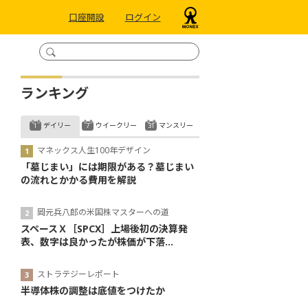
口座開設
ログイン
ランキング
デイリー
ウイークリー
マンスリー
マネックス人生100年デザイン
「墓じまい」には期限がある？墓じまい
の流れとかかる費用を解説
岡元兵八郎の米国株マスターへの道
スペースＸ［SPCX］上場後初の決算発
表、数字は良かったが株価が下落...
ストラテジーレポート
半導体株の調整は底値をつけたか