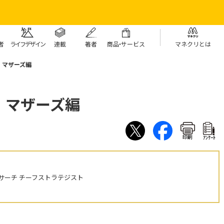
者
ライフデザイン
連載
著者
商
品・
サービス
マネクリとは
：マザーズ編
：マザーズ編
印刷
ｱﾝｹｰﾄ
サーチ チーフストラテジスト