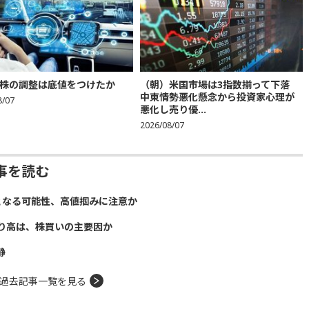
株の調整は底値をつけたか
（朝）米国市場は3指数揃って下落
中東情勢悪化懸念から投資家心理が
8/07
悪化し売り優...
2026/08/07
事を読む
となる可能性、高値掴みに注意か
り高は、株買いの主要因か
静
過去記事一覧を見る