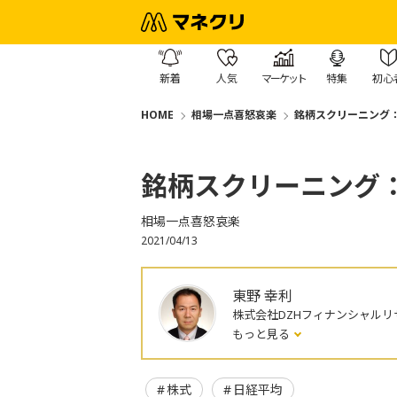
新着
人気
マーケット
特集
初心
HOME
相場一点喜怒哀楽
銘柄スクリーニング
銘柄スクリーニング
相場一点喜怒哀楽
2021/04/13
東野 幸利
株式会社DZHフィナンシャルリ
もっと見る
株式
日経平均