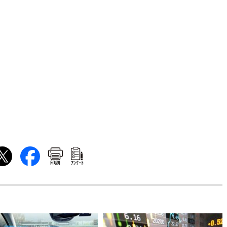
印刷
ｱﾝｹｰﾄ