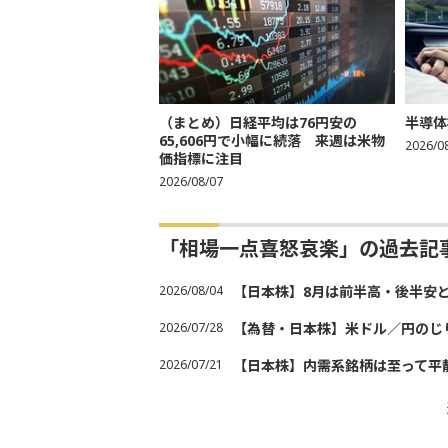
（まとめ）日経平均は76円安の
半導体
65,606円で小幅に続落 来週は米物
2026/0
価指標に注目
2026/08/07
「相場一点喜怒哀楽」の過去記
2026/08/04
【日本株】8月は前半高・後半安
2026/07/28
【為替・日本株】米ドル／円のじ
2026/07/21
【日本株】内需系銘柄は至って平