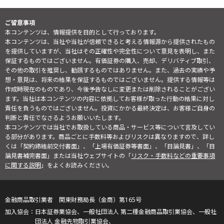
ご留意事項
本コンテンツは、情報提供を目的として行っております。
本コンテンツは、当社や当社が信頼できると考える情報源から提供されたもの
を提供していますが、当社はその正確性や完全性について意見を表明し、また
保証するものではございません。有価証券の購入、売却、デリバティブ取引、
その他の取引を推奨し、勧誘するものではありません。また、過去の実績や予
想・意見は、将来の結果を保証するものではございません。提供する情報等は
作成時現在のものであり、今後予告なしに変更または削除されることがござい
ます。当社は本コンテンツの内容に依拠してお客様が取った行動の結果に対し
責任を負うものではございません。投資にかかる最終決定は、お客様ご自身の
判断と責任でなさるようお願いいたします。
本コンテンツでは当社でお取扱している商品・サービス等について言及してい
る部分があります。商品ごとに手数料等およびリスクは異なりますので、詳し
くは「契約締結前交付書面」、「上場有価証券等書面」、「目論見書」、「目
論見書補完書面」または当社ウェブサイトの「
リスク・手数料などの重要事項
に関する説明
」をよくお読みください。
金融商品取引業者 関東財務局長（金商）第165号
日本証券業協会、一般社団法人 第二種金融商品取引業協会、一般社
団法人 金融先物取引業協会、