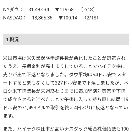
NYダウ： 31,493.34 ▼119.68 （2/18）
NASDAQ： 13,865.36 ▼100.14 （2/18）
1.概況
米国市場は米失業保険申請件数が悪化したことが嫌気され
たうえ、長期金利が高止まりしていることでハイテク株に
売りが出て下落となりました。ダウ平均は54ドル安でスタ
ートするとまもなくして327ドル安まで下落しましたが、ペ
ロシ米下院議長が来週終わりまでに追加経済対策案を下院
で成立させると述べたことで午後に入って持ち直し結局119
ドル安の31,493ドルで取引を終え4日ぶりに反落となってい
ます。
また、ハイテク株比率が高いナスダック総合株価指数も100