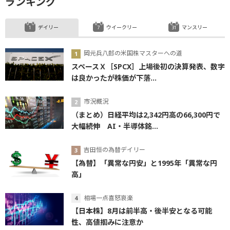
ランキング
デイリー
ウイークリー
マンスリー
岡元兵八郎の米国株マスターへの道
スペースＸ［SPCX］上場後初の決算発表、数字
は良かったが株価が下落...
市況概況
（まとめ）日経平均は2,342円高の66,300円で
大幅続伸 AI・半導体銘...
吉田恒の為替デイリー
【為替】「異常な円安」と1995年「異常な円
高」
相場一点喜怒哀楽
【日本株】8月は前半高・後半安となる可能
性、高値掴みに注意か