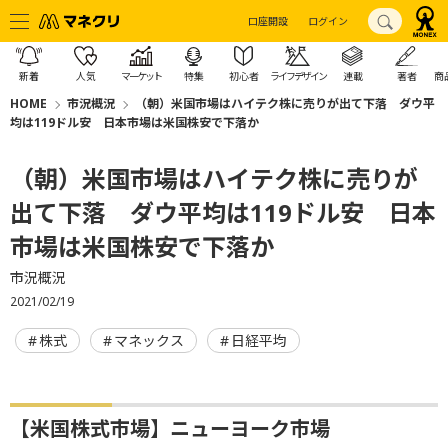
口座開設
ログイン
新着
人気
マーケット
特集
初心者
ライフデザイン
連載
著者
商
HOME
市況概況
（朝）米国市場はハイテク株に売りが出て下落 ダウ平
均は119ドル安 日本市場は米国株安で下落か
（朝）米国市場はハイテク株に売りが
出て下落 ダウ平均は119ドル安 日本
市場は米国株安で下落か
市況概況
2021/02/19
株式
マネックス
日経平均
【米国株式市場】ニューヨーク市場