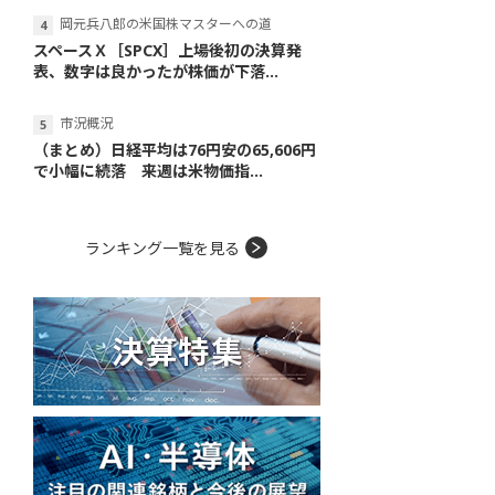
岡元兵八郎の米国株マスターへの道
スペースＸ［SPCX］上場後初の決算発
表、数字は良かったが株価が下落...
市況概況
（まとめ）日経平均は76円安の65,606円
で小幅に続落 来週は米物価指...
ランキング一覧を見る