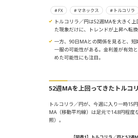
FX
マネックス
トルコリラ
トルコリラ／円は52週MAを大きく
た現象だけに、トレンドが上昇へ転
一方、90日MAとの関係を見ると、
一服の可能性がある。金利差が有効
めた可能性にも注目。
52週MAを上回ってきたトルコ
トルコリラ／円が、今週に入り一時15
MA（移動平均線）は足元で14.8円程
照）。
【図表1】トルコリラ／円と52週MA