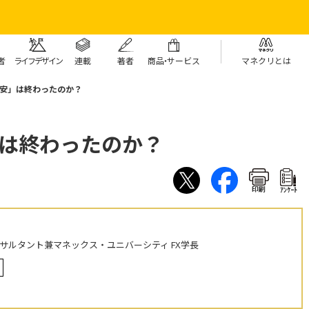
者
ライフデザイン
連載
著者
商
品・
サービス
マネクリとは
年安」は終わったのか？
」は終わったのか？
印刷
ｱﾝｹｰﾄ
ンサルタント兼マネックス・ユニバーシティ FX学長