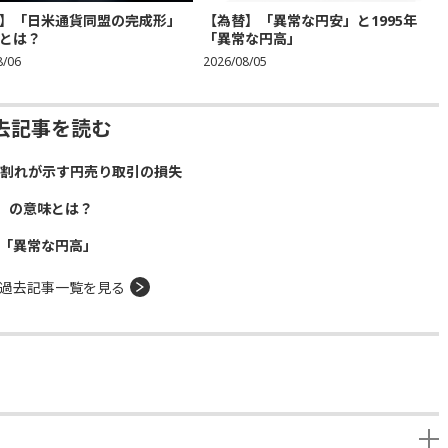
】「日米通貨同盟の完成形」
【為替】「異常な円安」と1995年
とは？
「異常な円高」
8/06
2026/08/05
去記事を読む
）割れが示す円売り取引の損失
」の意味とは？
年「異常な円高」
過去記事一覧を見る