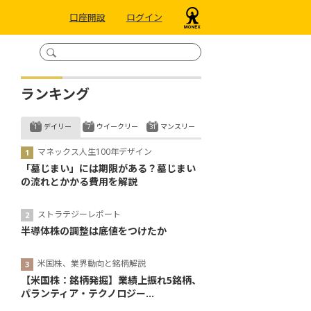
口座開設
ログイン
ランキング
デイリー
ウイークリー
マンスリー
マネックス人生100年デザイン
「墓じまい」には期限がある？墓じまい
の流れとかかる費用を解説
ストラテジーレポート
半導体株の調整は底値をつけたか
米国株、業界動向と銘柄解説
【米国株：銘柄発掘】業績上振れ5銘柄、
パランティア・テクノロジー...