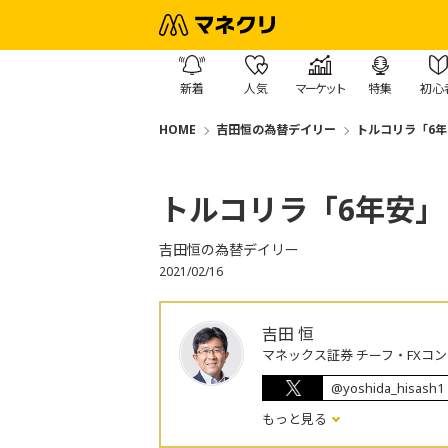
新着
人気
マーケット
特集
初心
HOME
吉田恒の為替デイリー
トルコリラ「6
トルコリラ「6年安
吉田恒の為替デイリー
2021/02/16
吉田 恒
マネックス証券 チーフ・FXコ
@yoshida_hisash1
もっと見る