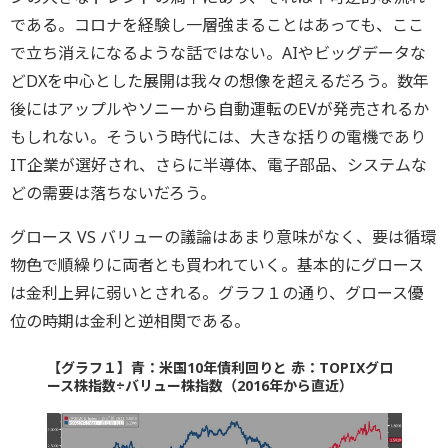
である。コロナを経験し一層強まることはあっても、ここ
で立ち消えになるような話ではない。AIやビッグデータな
どDXを中心とした展開は我々の想像を超えるだろう。数年
後にはアップルやソニーから自動運転のEVが発売されるか
もしれない。そういう時代には、大きな括りの電機であり
IT企業が選好され、さらに半導体、電子部品、システムな
どの需要は落ちないだろう。
グロース VS バリューの議論はあまり意味がなく、要は循環
物色で順繰りに両者とも買われていく。基本的にグロース
は金利上昇に弱いとされる。グラフ１の通り、グロース優
位の時期は金利と逆相関である。
【グラフ１】青：米国10年債利回りと 赤：TOPIXグロ
ース株指数÷バリュー株指数（2016年から直近）