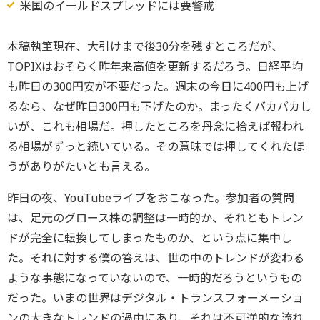
米国のイールドスプレッドには要警戒
本稿執筆現在、大引けまで後30分を残すところだが、
TOPIXはおそらく昨年来高値を更新するだろう。日経平均
も昨日の300円安が不要だった。週末の今日に400円も上げ
るなら、なぜ昨日300円も下げたのか。まったくバカバカし
いが、これも相場だ。押したところを丹念に拾えば報われ
る相場がずっと続いている。その意味では押してくれたほ
うがありがたいとも言える。
昨日の夜、YouTubeライブをおこなった。参加者の質問
は、足元のグロース株の調整は一時的か、それともトレン
ドが完全に転換してしまったものか、という点に集中し
た。それに対する僕の答えは、世の中のトレンドが変わる
ような事態になっていないので、一時的だろうというもの
だった。いまの世界はデジタル・トランスフォーメーショ
ンの大きなトレンドの渦中にあり、それは不可逆的な流れ