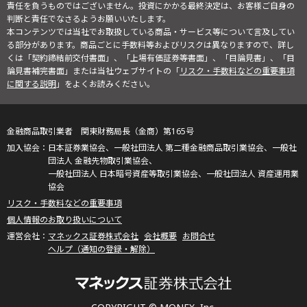
責任を負うものではございません。投資にかかる最終決定は、お客様ご自身の
判断と責任でなさるようお願いいたします。
本コンテンツでは当社でお取扱している商品・サービス等について言及してい
る部分があります。商品ごとに手数料等およびリスクは異なりますので、詳し
くは「契約締結前交付書面」、「上場有価証券等書面」、「目論見書」、「目
論見書補完書面」または当社ウェブサイトの「
リスク・手数料などの重要事項
に関する説明
」をよくお読みください。
金融商品取引業者 関東財務局長（金商）第165号
日本証券業協会、一般社団法人 第二種金融商品取引業協会、一般社
団法人 金融先物取引業協会、
一般社団法人 日本暗号資産等取引業協会、一般社団法人 資産運用業
協会
リスク・手数料などの重要事項
個人情報のお取り扱いについて
マネックス証券株式会社
会社概要
お問合せ
ヘルプ（通知の登録・解除）