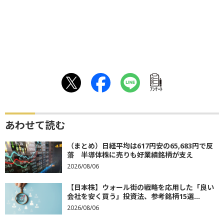
ｱﾝｹｰﾄ
あわせて読む
（まとめ）日経平均は617円安の65,683円で反
落 半導体株に売りも好業績銘柄が支え
2026/08/06
【日本株】ウォール街の戦略を応用した「良い
会社を安く買う」投資法、参考銘柄15選...
2026/08/06