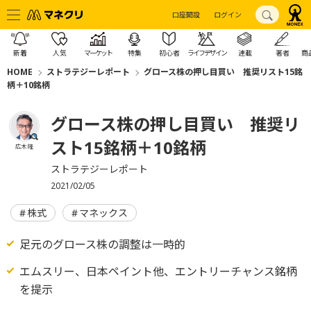
口座開設
ログイン
新着
人気
マーケット
特集
初心者
ライフデザイン
連載
著者
商
HOME
ストラテジーレポート
グロース株の押し目買い 推奨リスト15銘
柄＋10銘柄
グロース株の押し目買い 推奨リ
スト15銘柄＋10銘柄
広木 隆
ストラテジーレポート
2021/02/05
株式
マネックス
足元のグロース株の調整は一時的
エムスリー、日本ペイント他、エントリーチャンス銘柄
を提示