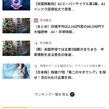
【米国株動向】AIスーパーサイクル第2幕、AI
インフラ投資拡大で恩恵...
市況概況
（まとめ）日経平均は2,342円高の66,300円で
大幅続伸 AI・半導体銘...
市況概況
（朝）米国市場では主要3指数がまちまち 中
東情勢を巡る懸念の後退...
市場のテーマを再訪する。アナリストが読み解くテーマの本質
【日本株】株価77倍「第二のキオクシア」を探
せ！次の大化け企業を探...
ランキング一覧を見る