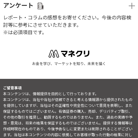
アンケート
レポート・コラムの感想をお寄せください。今後の内容検
討等に参考にさせていただきます。
※は必須項目です。
お金を学び、マーケットを知り、未来を描く
ご留意事項
本コンテンツは、情報提供を目的として行っております。
本コンテンツは、当社や当社が信頼できると考える情報源から提供されたもの
を提供していますが、当社はその正確性や完全性について意見を表明し、また
保証するものではございません。有価証券の購入、売却、デリバティブ取引、
その他の取引を推奨し、勧誘するものではありません。また、過去の実績や予
想・意見は、将来の結果を保証するものではございません。提供する情報等は
作成時現在のものであり、今後予告なしに変更または削除されることがござい
ます。当社は本コンテンツの内容に依拠してお客様が取った行動の結果に対し