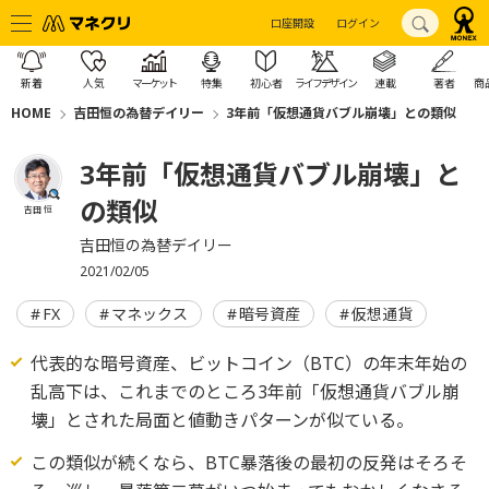
口座開設
ログイン
新着
人気
マーケット
特集
初心者
ライフデザイン
連載
著者
商
HOME
吉田恒の為替デイリー
3年前「仮想通貨バブル崩壊」との類似
3年前「仮想通貨バブル崩壊」と
の類似
吉田 恒
吉田恒の為替デイリー
2021/02/05
FX
マネックス
暗号資産
仮想通貨
代表的な暗号資産、ビットコイン（BTC）の年末年始の
乱高下は、これまでのところ3年前「仮想通貨バブル崩
壊」とされた局面と値動きパターンが似ている。
この類似が続くなら、BTC暴落後の最初の反発はそろそ