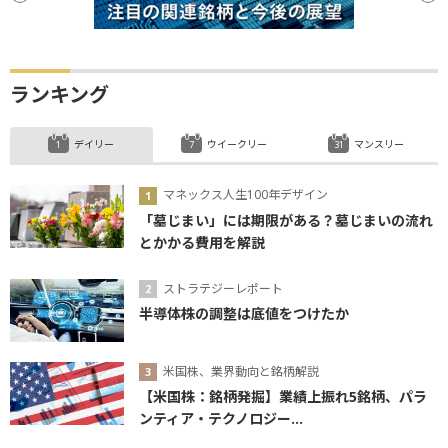
ランキング
デイリー
ウイークリー
マンスリー
マネックス人生100年デザイン
「墓じまい」には期限がある？墓じまいの流れ
とかかる費用を解説
ストラテジーレポート
半導体株の調整は底値をつけたか
米国株、業界動向と銘柄解説
【米国株：銘柄発掘】業績上振れ5銘柄、パラ
ンティア・テクノロジー...