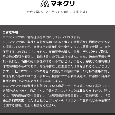
お金を学び、マーケットを知り、未来を描く
ご留意事項
本コンテンツは、情報提供を目的として行っております。
本コンテンツは、当社や当社が信頼できると考える情報源から提供されたもの
を提供していますが、当社はその正確性や完全性について意見を表明し、また
保証するものではございません。有価証券の購入、売却、デリバティブ取引、
その他の取引を推奨し、勧誘するものではありません。また、過去の実績や予
想・意見は、将来の結果を保証するものではございません。提供する情報等は
作成時現在のものであり、今後予告なしに変更または削除されることがござい
ます。当社は本コンテンツの内容に依拠してお客様が取った行動の結果に対し
責任を負うものではございません。投資にかかる最終決定は、お客様ご自身の
判断と責任でなさるようお願いいたします。
本コンテンツでは当社でお取扱している商品・サービス等について言及してい
る部分があります。商品ごとに手数料等およびリスクは異なりますので、詳し
くは「契約締結前交付書面」、「上場有価証券等書面」、「目論見書」、「目
論見書補完書面」または当社ウェブサイトの「
リスク・手数料などの重要事項
に関する説明
」をよくお読みください。