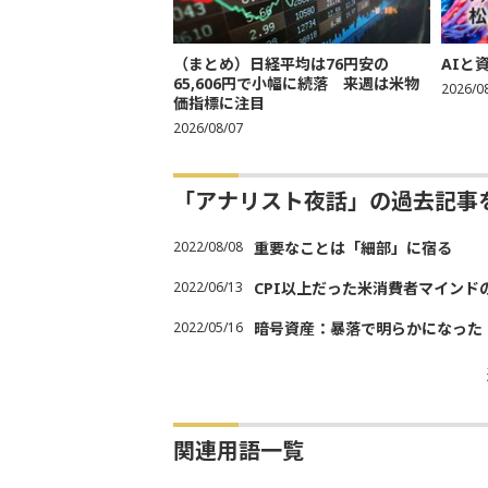
（まとめ）日経平均は76円安の
AIと
65,606円で小幅に続落 来週は米物
2026/0
価指標に注目
2026/08/07
「アナリスト夜話」の過去記事
2022/08/08
重要なことは「細部」に宿る
2022/06/13
CPI以上だった米消費者マインド
2022/05/16
暗号資産：暴落で明らかになった
関連用語一覧