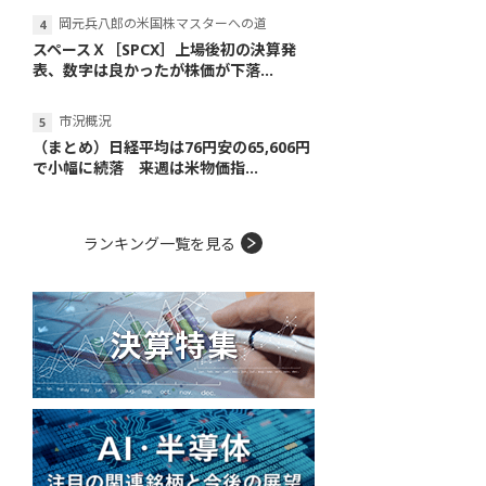
岡元兵八郎の米国株マスターへの道
スペースＸ［SPCX］上場後初の決算発
表、数字は良かったが株価が下落...
市況概況
（まとめ）日経平均は76円安の65,606円
で小幅に続落 来週は米物価指...
ランキング一覧を見る