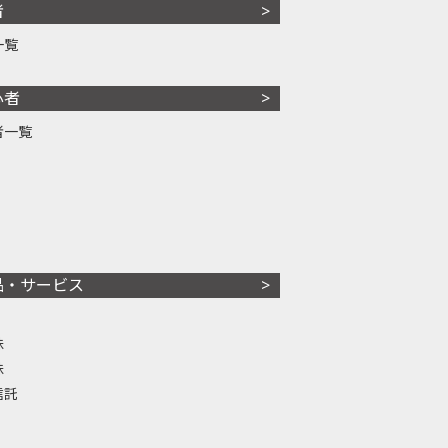
者
一覧
心者
者一覧
品・サービス
株
株
信託