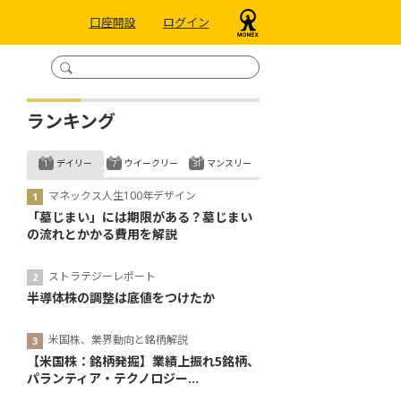
口座開設
ログイン
ランキング
デイリー
ウイークリー
マンスリー
マネックス人生100年デザイン
「墓じまい」には期限がある？墓じまい
の流れとかかる費用を解説
ストラテジーレポート
半導体株の調整は底値をつけたか
米国株、業界動向と銘柄解説
【米国株：銘柄発掘】業績上振れ5銘柄、
パランティア・テクノロジー...