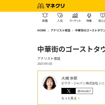
新着
人気
マーケット
特集
初心
HOME
アナリスト夜話
中華街のゴーストタウ
中華街のゴーストタ
アナリスト夜話
2021/01/25
大槻 奈那
ピクテ・ジャパン株式会社 シ
@otsuki7
もっと見る