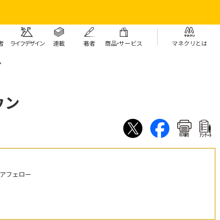
者
ライフデザイン
連載
著者
商
品・
サービス
マネクリとは
ン
ウン
印刷
ｱﾝｹｰﾄ
ニアフェロー