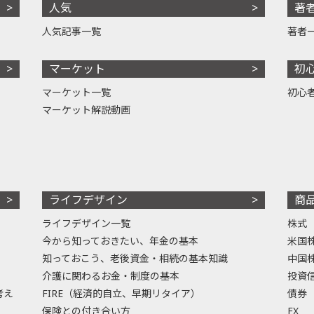
人気
著
人気記事一覧
著者
マーケット
初
マーケット一覧
初心
マーケット解説動画
ライフデザイン
商
ライフデザイン一覧
株式
今から知っておきたい、年金の基本
米国
知っておこう、老後資金・相続の基本知識
中国
介護に関わるお金・制度の基本
投資
考え
FIRE（経済的自立、早期リタイア）
債券
保険との付き合い方
FX