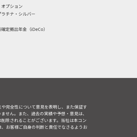
・オプション
プラチナ・シルバー
確定拠出年金（iDeCo）
性や完全性について意見を表明し、また保証す
りません。また、過去の実績や予想・意見は、
は削除されることがございます。当社は本コン
は、お客様ご自身の判断と責任でなさるようお